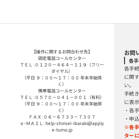
【操作に関するお問合わせ先】
お問
固定電話コールセンター
各手
ＴＥＬ :０１２０－４６４－１１９（フリー
各手
ダイヤル）
に関
（平日 ９：００～１７：００ 年末年始除
く）
い。
携帯電話コールセンター
手続
ＴＥＬ :０５７０－０４１－００１（有料）
に表
（平日 ９：００～１７：００ 年末年始除
・各
く）
ＦＡＸ :０６－６７３３－７３０７
・申
ｅ-ＭＡＩＬ: help-shinsei-ibaraki@apply.
※各
e-tumo.jp
ター