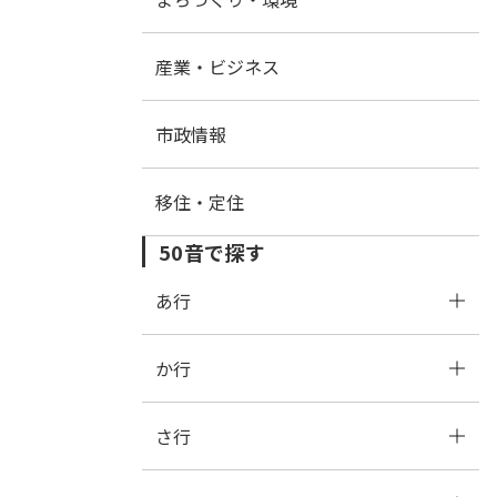
産業・ビジネス
市政情報
移住・定住
50音で探す
あ行
か行
あ
い
う
え
お
さ行
か
き
く
け
こ