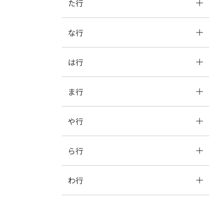
た行
さ
し
す
せ
そ
な行
た
ち
つ
て
と
は行
な
に
ぬ
ね
の
ま行
は
ひ
ふ
へ
ほ
や行
ま
み
む
め
も
ら行
や
ゆ
よ
わ行
ら
り
る
れ
ろ
わ
を
ん