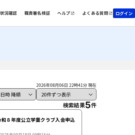
状況確認
職責署名検証
ヘルプ
よくある質問
ログイン
2026年08月06日 22時41分 現在
5
検索結果
件
)令和８年度公立学童クラブ入会申込
025年09月18日 09時15分