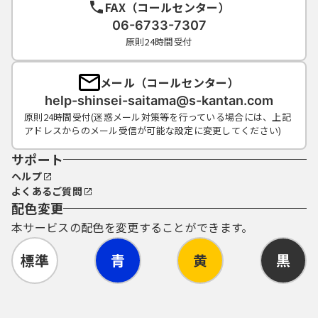
FAX（コールセンター）
連絡し、その指示に従ってください。
（５）利用者ＩＤ及びパスワードについて
06-6733-7307
は、特に有効期限は設けないものとします
原則24時間受付
が、利用者ＩＤ及びパスワードの利用が３年
間行われない場合は、構成団体の職権におい
メール（コールセンター）
て抹消することができるものとします。
help-shinsei-saitama@s-kantan.com
（６）構成団体は、利用者ＩＤ及びパスワー
原則24時間受付(迷惑メール対策等を行っている場合には、上記
ド、整理番号及びパスワード（申請データ
アドレスからのメール受信が可能な設定に変更してください)
用）を使用して行われた手続については、本
人がこれを行ったものとみなします。
サポート
ヘルプ
よくあるご質問
５ 電子証明書の取得・管理
配色変更
（１）利用者が、システムを利用して申請･届
本サービスの配色を変更することができます。
出等の手続を行う場合、電子的な署名（以下
「電子署名」という。）を必要とするものが
標準
青
黄
黒
あります。電子署名が必要な手続について
は、自ら電子証明書を取得して、申請･届出等
のデータに署名を付けて申請するものとしま
す。