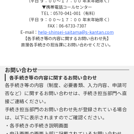
（平日 ９：００～１７：００ 年末年始除く）
３ 利用者ＩＤ・パスワード等の登録・変更
▼携帯電話コールセンター
及び削除
TEL：0570-041-001（有料）
（平日 ９：００～１７：００ 年末年始除く）
FAX：06-6733-7307
本システムを利用して申請・届出等手続を
E-mail：
help-shinsei-saitama@s-kantan.com
行う場合は、利用者たる本人が利用方法に従
【各手続き等の内容に関するお問い合わせ先】
い利用者登録を行うことができるものとしま
直接各手続きの担当課にお問い合わせください。
す。
（１）利用者登録を行う際は、利用者ＩＤ、
パスワード、氏名、住所、その他の必要な事
お問い合わせ
項を本システム上で登録してください。
各手続き等の内容に関するお問い合わせ
（２）住所、氏名、メールアドレス等に変更
各手続き等の内容（制度、必要書類、入力内容、申請可
があった場合は変更手続を行ってください。
否など）に関するお問い合わせは、手続き担当部門へ直
（３）本システムは、利用者が登録したメー
接ご連絡ください。
ルアドレスへＵＲＬを送信します。利用者
は、メールに記載されているＵＲＬにアクセ
手続き担当部門のお問い合わせ先が登録されている場合
スすることで、本登録を行います。
は、以下に表示されますのでご確認ください。
（４）利用者登録にて登録された情報は、構
・各手続きの手続き説明画面
成団体にて管理されます。
・申込画面の画面上部に記載されているお問い合わせ