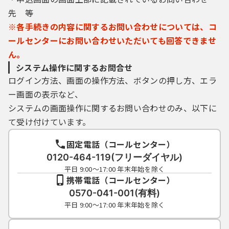
（５）利用者は、登録した利用者情報を使用
先 等
しなくなった場合に削除をすることができま
す。
※各手続きの内容に関するお問い合わせについては、コ
ールセンターにお問い合わせいただいても回答できませ
ん。
４ 利用者ＩＤ・パスワード等の管理
システム操作に関するお問合せ
ログイン方法、画面の操作方法、ボタンの押し方、エラ
利用者は、次の事項をご確認ください。
ー画面の表示など、
（１）利用者ＩＤ、パスワード、整理番号及
システムの画面操作に関するお問い合わせのみ、以下に
びパスワード（申請データ用）は、他者に知
て受け付けています。
られないように管理してください。
（２）他者からのパスワード等の照会には応
固定電話（コールセンター）
じないでください。
0120-464-119(フリーダイヤル)
（３）安全性をより高めるため、パスワード
平日 9:00～17:00 年末年始を除く
は、定期的に変更してください。
携帯電話（コールセンター）
（４）利用者ＩＤ、パスワードは、再発行し
0570-041-001(有料)
ません。なお、利用者ＩＤ、パスワードを紛
平日 9:00～17:00 年末年始を除く
失し、盗難に遭い、又は不正使用されたこと
が分かったときは、速やかに問い合わせ先に