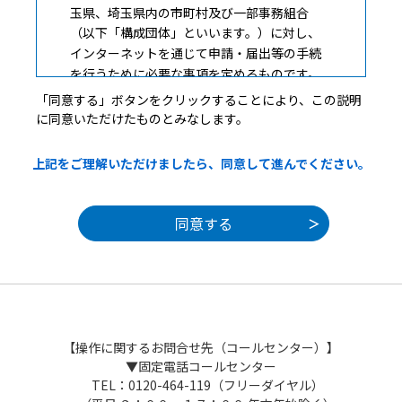
玉県、埼玉県内の市町村及び一部事務組合
（以下「構成団体」といいます。）に対し、
インターネットを通じて申請・届出等の手続
を行うために必要な事項を定めるものです。
「同意する」ボタンをクリックすることにより、この説明
に同意いただけたものとみなします。
２ 利用規約の同意
上記をご理解いただけましたら、同意して進んでください。
本システムを利用して申請・届出等手続を
行うためには、この規約に同意することが必
要です。このことを前提に、構成団体は本シ
ステムのサービスを提供します。本システム
を利用した方は、この規約に同意したものと
みなします。何らかの理由によりこの規約に
同意することができない場合は、本システム
を利用することができません。なお、閲覧の
みについても、この規約に同意したものとみ
【操作に関するお問合せ先（コールセンター）】
なします。
▼固定電話コールセンター
TEL：0120-464-119（フリーダイヤル）