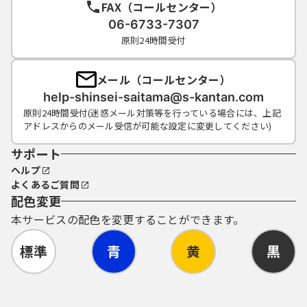
FAX（コールセンター）
連絡し、その指示に従ってください。
（５）利用者ＩＤ及びパスワードについて
06-6733-7307
は、特に有効期限は設けないものとします
原則24時間受付
が、利用者ＩＤ及びパスワードの利用が３年
間行われない場合は、構成団体の職権におい
メール（コールセンター）
て抹消することができるものとします。
help-shinsei-saitama@s-kantan.com
（６）構成団体は、利用者ＩＤ及びパスワー
原則24時間受付(迷惑メール対策等を行っている場合には、上記
ド、整理番号及びパスワード（申請データ
アドレスからのメール受信が可能な設定に変更してください)
用）を使用して行われた手続については、本
人がこれを行ったものとみなします。
サポート
ヘルプ
よくあるご質問
５ 電子証明書の取得・管理
配色変更
（１）利用者が、システムを利用して申請･届
本サービスの配色を変更することができます。
出等の手続を行う場合、電子的な署名（以下
「電子署名」という。）を必要とするものが
標準
青
黄
黒
あります。電子署名が必要な手続について
は、自ら電子証明書を取得して、申請･届出等
のデータに署名を付けて申請するものとしま
す。