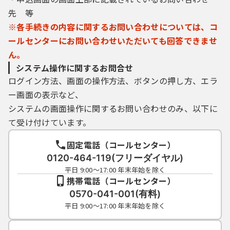
（５）利用者は、登録した利用者情報を使用
先 等
しなくなった場合に削除をすることができま
す。
※各手続きの内容に関するお問い合わせについては、コ
ールセンターにお問い合わせいただいても回答できませ
ん。
４ 利用者ＩＤ・パスワード等の管理
システム操作に関するお問合せ
ログイン方法、画面の操作方法、ボタンの押し方、エラ
利用者は、次の事項をご確認ください。
ー画面の表示など、
（１）利用者ＩＤ、パスワード、整理番号及
システムの画面操作に関するお問い合わせのみ、以下に
びパスワード（申請データ用）は、他者に知
て受け付けています。
られないように管理してください。
（２）他者からのパスワード等の照会には応
固定電話（コールセンター）
じないでください。
0120-464-119(フリーダイヤル)
（３）安全性をより高めるため、パスワード
平日 9:00～17:00 年末年始を除く
は、定期的に変更してください。
携帯電話（コールセンター）
（４）利用者ＩＤ、パスワードは、再発行し
0570-041-001(有料)
ません。なお、利用者ＩＤ、パスワードを紛
平日 9:00～17:00 年末年始を除く
失し、盗難に遭い、又は不正使用されたこと
が分かったときは、速やかに問い合わせ先に