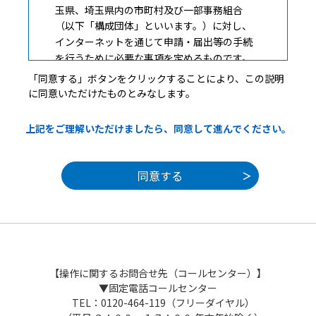
玉県、埼玉県内の市町村及び一部事務組合
（以下「構成団体」といいます。）に対し、
インターネットを通じて申請・届出等の手続
を行うために必要な事項を定めるものです。
「同意する」ボタンをクリックすることにより、この説明
に同意いただけたものとみなします。
２ 利用規約の同意
上記をご理解いただけましたら、同意して進んでください。
本システムを利用して申請・届出等手続を
行うためには、この規約に同意することが必
要です。このことを前提に、構成団体は本シ
ステムのサービスを提供します。本システム
を利用した方は、この規約に同意したものと
みなします。何らかの理由によりこの規約に
同意することができない場合は、本システム
を利用することができません。なお、閲覧の
みについても、この規約に同意したものとみ
【操作に関するお問合せ先（コールセンター）】
なします。
▼固定電話コールセンター
TEL：0120-464-119（フリーダイヤル）