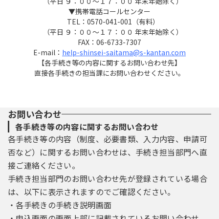
（平日 ９：００～１７：００ 年末年始除く）
３ 利用者ＩＤ・パスワード等の登録・変更
▼携帯電話コールセンター
及び削除
TEL：0570-041-001（有料）
（平日 ９：００～１７：００ 年末年始除く）
FAX：06-6733-7307
本システムを利用して申請・届出等手続を
E-mail：
help-shinsei-saitama@s-kantan.com
行う場合は、利用者たる本人が利用方法に従
【各手続き等の内容に関するお問い合わせ先】
い利用者登録を行うことができるものとしま
直接各手続きの担当課にお問い合わせください。
す。
（１）利用者登録を行う際は、利用者ＩＤ、
パスワード、氏名、住所、その他の必要な事
お問い合わせ
項を本システム上で登録してください。
各手続き等の内容に関するお問い合わせ
（２）住所、氏名、メールアドレス等に変更
各手続き等の内容（制度、必要書類、入力内容、申請可
があった場合は変更手続を行ってください。
否など）に関するお問い合わせは、手続き担当部門へ直
（３）本システムは、利用者が登録したメー
接ご連絡ください。
ルアドレスへＵＲＬを送信します。利用者
は、メールに記載されているＵＲＬにアクセ
手続き担当部門のお問い合わせ先が登録されている場合
スすることで、本登録を行います。
は、以下に表示されますのでご確認ください。
（４）利用者登録にて登録された情報は、構
・各手続きの手続き説明画面
成団体にて管理されます。
・申込画面の画面上部に記載されているお問い合わせ