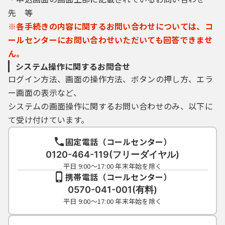
（５）利用者は、登録した利用者情報を使用
先 等
しなくなった場合に削除をすることができま
す。
※各手続きの内容に関するお問い合わせについては、コ
ールセンターにお問い合わせいただいても回答できませ
ん。
４ 利用者ＩＤ・パスワード等の管理
システム操作に関するお問合せ
ログイン方法、画面の操作方法、ボタンの押し方、エラ
利用者は、次の事項をご確認ください。
ー画面の表示など、
（１）利用者ＩＤ、パスワード、整理番号及
システムの画面操作に関するお問い合わせのみ、以下に
びパスワード（申請データ用）は、他者に知
て受け付けています。
られないように管理してください。
（２）他者からのパスワード等の照会には応
固定電話（コールセンター）
じないでください。
0120-464-119(フリーダイヤル)
（３）安全性をより高めるため、パスワード
平日 9:00～17:00 年末年始を除く
は、定期的に変更してください。
携帯電話（コールセンター）
（４）利用者ＩＤ、パスワードは、再発行し
0570-041-001(有料)
ません。なお、利用者ＩＤ、パスワードを紛
平日 9:00～17:00 年末年始を除く
失し、盗難に遭い、又は不正使用されたこと
が分かったときは、速やかに問い合わせ先に