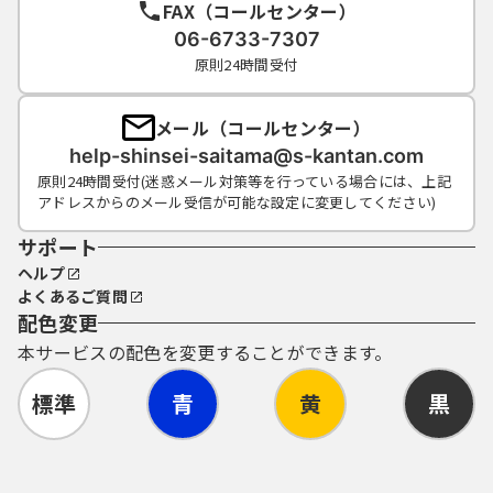
FAX（コールセンター）
連絡し、その指示に従ってください。
（５）利用者ＩＤ及びパスワードについて
06-6733-7307
は、特に有効期限は設けないものとします
原則24時間受付
が、利用者ＩＤ及びパスワードの利用が３年
間行われない場合は、構成団体の職権におい
メール（コールセンター）
て抹消することができるものとします。
help-shinsei-saitama@s-kantan.com
（６）構成団体は、利用者ＩＤ及びパスワー
原則24時間受付(迷惑メール対策等を行っている場合には、上記
ド、整理番号及びパスワード（申請データ
アドレスからのメール受信が可能な設定に変更してください)
用）を使用して行われた手続については、本
人がこれを行ったものとみなします。
サポート
ヘルプ
よくあるご質問
５ 電子証明書の取得・管理
配色変更
（１）利用者が、システムを利用して申請･届
本サービスの配色を変更することができます。
出等の手続を行う場合、電子的な署名（以下
「電子署名」という。）を必要とするものが
標準
青
黄
黒
あります。電子署名が必要な手続について
は、自ら電子証明書を取得して、申請･届出等
のデータに署名を付けて申請するものとしま
す。