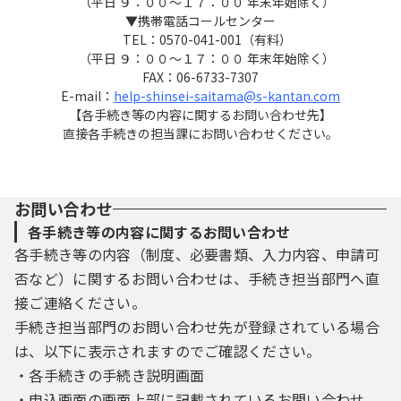
（平日 ９：００～１７：００ 年末年始除く）
３ 利用者ＩＤ・パスワード等の登録・変更
▼携帯電話コールセンター
及び削除
TEL：0570-041-001（有料）
（平日 ９：００～１７：００ 年末年始除く）
FAX：06-6733-7307
本システムを利用して申請・届出等手続を
E-mail：
help-shinsei-saitama@s-kantan.com
行う場合は、利用者たる本人が利用方法に従
【各手続き等の内容に関するお問い合わせ先】
い利用者登録を行うことができるものとしま
直接各手続きの担当課にお問い合わせください。
す。
（１）利用者登録を行う際は、利用者ＩＤ、
パスワード、氏名、住所、その他の必要な事
お問い合わせ
項を本システム上で登録してください。
各手続き等の内容に関するお問い合わせ
（２）住所、氏名、メールアドレス等に変更
各手続き等の内容（制度、必要書類、入力内容、申請可
があった場合は変更手続を行ってください。
否など）に関するお問い合わせは、手続き担当部門へ直
（３）本システムは、利用者が登録したメー
接ご連絡ください。
ルアドレスへＵＲＬを送信します。利用者
は、メールに記載されているＵＲＬにアクセ
手続き担当部門のお問い合わせ先が登録されている場合
スすることで、本登録を行います。
は、以下に表示されますのでご確認ください。
（４）利用者登録にて登録された情報は、構
・各手続きの手続き説明画面
成団体にて管理されます。
・申込画面の画面上部に記載されているお問い合わせ