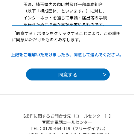
玉県、埼玉県内の市町村及び一部事務組合
（以下「構成団体」といいます。）に対し、
インターネットを通じて申請・届出等の手続
を行うために必要な事項を定めるものです。
「同意する」ボタンをクリックすることにより、この説明
に同意いただけたものとみなします。
２ 利用規約の同意
上記をご理解いただけましたら、同意して進んでください。
本システムを利用して申請・届出等手続を
行うためには、この規約に同意することが必
要です。このことを前提に、構成団体は本シ
ステムのサービスを提供します。本システム
を利用した方は、この規約に同意したものと
みなします。何らかの理由によりこの規約に
同意することができない場合は、本システム
を利用することができません。なお、閲覧の
みについても、この規約に同意したものとみ
【操作に関するお問合せ先（コールセンター）】
なします。
▼固定電話コールセンター
TEL：0120-464-119（フリーダイヤル）