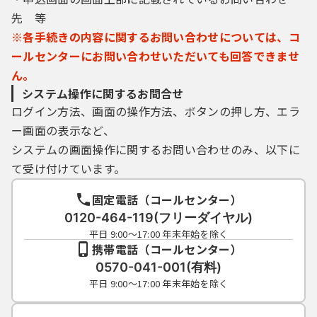
（５）利用者は、登録した利用者情報を使用
先 等
しなくなった場合に削除をすることができま
す。
※各手続きの内容に関するお問い合わせについては、コ
ールセンターにお問い合わせいただいても回答できませ
ん。
４ 利用者ＩＤ・パスワード等の管理
システム操作に関するお問合せ
ログイン方法、画面の操作方法、ボタンの押し方、エラ
利用者は、次の事項をご確認ください。
ー画面の表示など、
（１）利用者ＩＤ、パスワード、整理番号及
システムの画面操作に関するお問い合わせのみ、以下に
びパスワード（申請データ用）は、他者に知
て受け付けています。
られないように管理してください。
（２）他者からのパスワード等の照会には応
固定電話（コールセンター）
じないでください。
0120-464-119(フリーダイヤル)
（３）安全性をより高めるため、パスワード
平日 9:00～17:00 年末年始を除く
は、定期的に変更してください。
携帯電話（コールセンター）
（４）利用者ＩＤ、パスワードは、再発行し
0570-041-001(有料)
ません。なお、利用者ＩＤ、パスワードを紛
平日 9:00～17:00 年末年始を除く
失し、盗難に遭い、又は不正使用されたこと
が分かったときは、速やかに問い合わせ先に