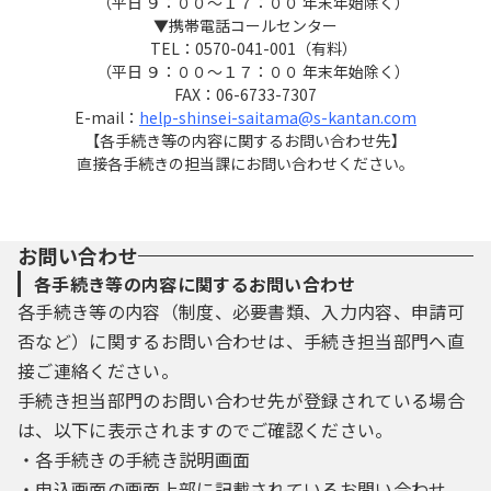
（平日 ９：００～１７：００ 年末年始除く）
３ 利用者ＩＤ・パスワード等の登録・変更
▼携帯電話コールセンター
及び削除
TEL：0570-041-001（有料）
（平日 ９：００～１７：００ 年末年始除く）
FAX：06-6733-7307
本システムを利用して申請・届出等手続を
E-mail：
help-shinsei-saitama@s-kantan.com
行う場合は、利用者たる本人が利用方法に従
【各手続き等の内容に関するお問い合わせ先】
い利用者登録を行うことができるものとしま
直接各手続きの担当課にお問い合わせください。
す。
（１）利用者登録を行う際は、利用者ＩＤ、
パスワード、氏名、住所、その他の必要な事
お問い合わせ
項を本システム上で登録してください。
各手続き等の内容に関するお問い合わせ
（２）住所、氏名、メールアドレス等に変更
各手続き等の内容（制度、必要書類、入力内容、申請可
があった場合は変更手続を行ってください。
否など）に関するお問い合わせは、手続き担当部門へ直
（３）本システムは、利用者が登録したメー
接ご連絡ください。
ルアドレスへＵＲＬを送信します。利用者
は、メールに記載されているＵＲＬにアクセ
手続き担当部門のお問い合わせ先が登録されている場合
スすることで、本登録を行います。
は、以下に表示されますのでご確認ください。
（４）利用者登録にて登録された情報は、構
・各手続きの手続き説明画面
成団体にて管理されます。
・申込画面の画面上部に記載されているお問い合わせ