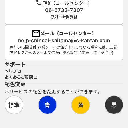
FAX（コールセンター）
連絡し、その指示に従ってください。
（５）利用者ＩＤ及びパスワードについて
06-6733-7307
は、特に有効期限は設けないものとします
原則24時間受付
が、利用者ＩＤ及びパスワードの利用が３年
間行われない場合は、構成団体の職権におい
メール（コールセンター）
て抹消することができるものとします。
help-shinsei-saitama@s-kantan.com
（６）構成団体は、利用者ＩＤ及びパスワー
原則24時間受付(迷惑メール対策等を行っている場合には、上記
ド、整理番号及びパスワード（申請データ
アドレスからのメール受信が可能な設定に変更してください)
用）を使用して行われた手続については、本
人がこれを行ったものとみなします。
サポート
ヘルプ
よくあるご質問
５ 電子証明書の取得・管理
配色変更
（１）利用者が、システムを利用して申請･届
本サービスの配色を変更することができます。
出等の手続を行う場合、電子的な署名（以下
「電子署名」という。）を必要とするものが
標準
青
黄
黒
あります。電子署名が必要な手続について
は、自ら電子証明書を取得して、申請･届出等
のデータに署名を付けて申請するものとしま
す。