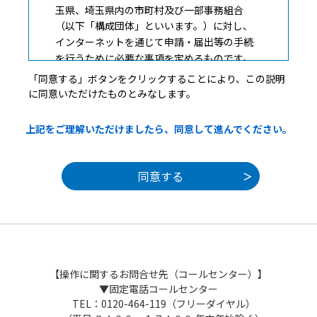
玉県、埼玉県内の市町村及び一部事務組合
（以下「構成団体」といいます。）に対し、
インターネットを通じて申請・届出等の手続
を行うために必要な事項を定めるものです。
「同意する」ボタンをクリックすることにより、この説明
に同意いただけたものとみなします。
２ 利用規約の同意
上記をご理解いただけましたら、同意して進んでください。
本システムを利用して申請・届出等手続を
行うためには、この規約に同意することが必
要です。このことを前提に、構成団体は本シ
ステムのサービスを提供します。本システム
を利用した方は、この規約に同意したものと
みなします。何らかの理由によりこの規約に
同意することができない場合は、本システム
を利用することができません。なお、閲覧の
みについても、この規約に同意したものとみ
【操作に関するお問合せ先（コールセンター）】
なします。
▼固定電話コールセンター
TEL：0120-464-119（フリーダイヤル）