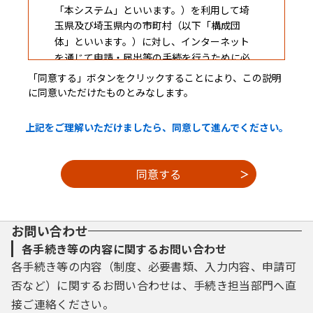
「本システム」といいます。）を利用して埼
玉県及び埼玉県内の市町村（以下「構成団
体」といいます。）に対し、インターネット
を通じて申請・届出等の手続を行うために必
要な事項を定めるものです。
「同意する」ボタンをクリックすることにより、この説明
に同意いただけたものとみなします。
２ 利用規約の同意
上記をご理解いただけましたら、同意して進んでください。
本システムを利用して申請・届出等手続を
行うためには、この規約に同意することが必
要です。このことを前提に、構成団体は本シ
ステムのサービスを提供します。本システム
を利用した方は、この規約に同意したものと
お問い合わせ
みなします。何らかの理由によりこの規約に
同意することができない場合は、本システム
各手続き等の内容に関するお問い合わせ
を利用することができません。なお、閲覧の
各手続き等の内容（制度、必要書類、入力内容、申請可
みについても、この規約に同意したものとみ
否など）に関するお問い合わせは、手続き担当部門へ直
なします。
接ご連絡ください。