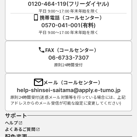
成団体にて管理されます。
0120-464-119(フリーダイヤル)
（５）利用者は、登録した利用者情報を使用
平日 9:00～17:00 年末年始を除く
しなくなった場合に削除をすることができま
携帯電話（コールセンター）
す。
0570-041-001(有料)
平日 9:00～17:00 年末年始を除く
４ 利用者ＩＤ・パスワード等の管理
FAX（コールセンター）
利用者は、次の事項をご確認ください。
06-6733-7307
原則24時間受付
（１）利用者ＩＤ、パスワード、整理番号及
びパスワード（申請データ用）は、他者に知
メール（コールセンター）
られないように管理してください。
help-shinsei-saitama@apply.e-tumo.jp
（２）他者からのパスワード等の照会には応
原則24時間受付(迷惑メール対策等を行っている場合には、上記
じないでください。
アドレスからのメール受信が可能な設定に変更してください)
（３）安全性をより高めるため、パスワード
は、定期的に変更してください。
サポート
（４）利用者ＩＤ、パスワードは、再発行し
ヘルプ
ません。なお、利用者ＩＤ、パスワードを紛
よくあるご質問
失し、盗難に遭い、又は不正使用されたこと
配色変更