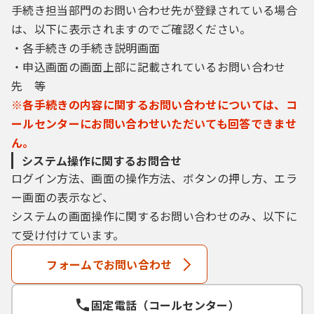
手続き担当部門のお問い合わせ先が登録されている場合
は、以下に表示されますのでご確認ください。
３ 利用者ＩＤ・パスワード等の登録・変更
及び削除
・各手続きの手続き説明画面
・申込画面の画面上部に記載されているお問い合わせ
本システムを利用して申請・届出等手続を行
先 等
う場合は、利用者たる本人が利用方法に従い
※各手続きの内容に関するお問い合わせについては、コ
利用者登録を行うことができるものとしま
ールセンターにお問い合わせいただいても回答できませ
す。
ん。
（１）利用者登録を行う際は、利用者ＩＤ、
システム操作に関するお問合せ
パスワード、氏名、住所、その他の必要な事
ログイン方法、画面の操作方法、ボタンの押し方、エラ
項を本システム上で登録してください。
ー画面の表示など、
（２）住所、氏名、メールアドレス等に変更
システムの画面操作に関するお問い合わせのみ、以下に
があった場合は変更手続を行ってください。
て受け付けています。
（３）本システムは、利用者が登録したメー
ルアドレスへＵＲＬを送信します。利用者
フォームでお問い合わせ
は、メールに記載されているＵＲＬにアクセ
スすることで、本登録を行います。
（４）利用者登録にて登録された情報は、構
固定電話（コールセンター）