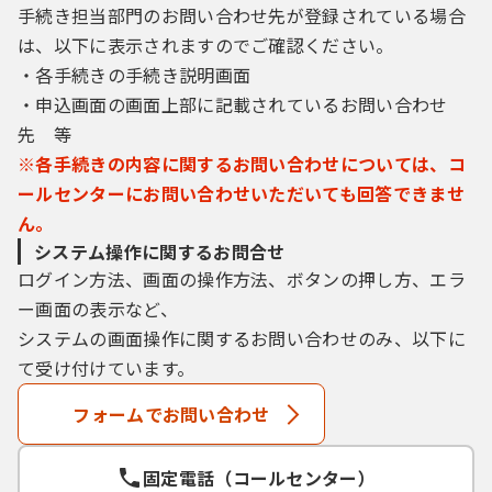
手続き担当部門のお問い合わせ先が登録されている場合
は、以下に表示されますのでご確認ください。
３ 利用者ＩＤ・パスワード等の登録・変更
及び削除
・各手続きの手続き説明画面
・申込画面の画面上部に記載されているお問い合わせ
本システムを利用して申請・届出等手続を行
先 等
う場合は、利用者たる本人が利用方法に従い
※各手続きの内容に関するお問い合わせについては、コ
利用者登録を行うことができるものとしま
ールセンターにお問い合わせいただいても回答できませ
す。
ん。
（１）利用者登録を行う際は、利用者ＩＤ、
システム操作に関するお問合せ
パスワード、氏名、住所、その他の必要な事
ログイン方法、画面の操作方法、ボタンの押し方、エラ
項を本システム上で登録してください。
ー画面の表示など、
（２）住所、氏名、メールアドレス等に変更
システムの画面操作に関するお問い合わせのみ、以下に
があった場合は変更手続を行ってください。
て受け付けています。
（３）本システムは、利用者が登録したメー
ルアドレスへＵＲＬを送信します。利用者
フォームでお問い合わせ
は、メールに記載されているＵＲＬにアクセ
スすることで、本登録を行います。
（４）利用者登録にて登録された情報は、構
固定電話（コールセンター）