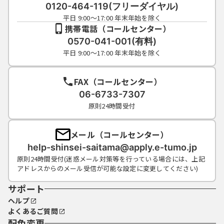
成団体にて管理されます。
0120-464-119(フリーダイヤル)
（５）利用者は、登録した利用者情報を使用
平日 9:00～17:00 年末年始を除く
しなくなった場合に削除をすることができま
携帯電話（コールセンター）
す。
0570-041-001(有料)
平日 9:00～17:00 年末年始を除く
４ 利用者ＩＤ・パスワード等の管理
FAX（コールセンター）
利用者は、次の事項をご確認ください。
06-6733-7307
原則24時間受付
（１）利用者ＩＤ、パスワード、整理番号及
びパスワード（申請データ用）は、他者に知
メール（コールセンター）
られないように管理してください。
help-shinsei-saitama@apply.e-tumo.jp
（２）他者からのパスワード等の照会には応
原則24時間受付(迷惑メール対策等を行っている場合には、上記
じないでください。
アドレスからのメール受信が可能な設定に変更してください)
（３）安全性をより高めるため、パスワード
は、定期的に変更してください。
サポート
（４）利用者ＩＤ、パスワードは、再発行し
ヘルプ
ません。なお、利用者ＩＤ、パスワードを紛
よくあるご質問
失し、盗難に遭い、又は不正使用されたこと
配色変更