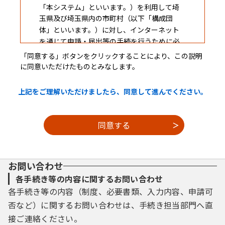
「本システム」といいます。）を利用して埼
玉県及び埼玉県内の市町村（以下「構成団
体」といいます。）に対し、インターネット
を通じて申請・届出等の手続を行うために必
要な事項を定めるものです。
「同意する」ボタンをクリックすることにより、この説明
に同意いただけたものとみなします。
２ 利用規約の同意
上記をご理解いただけましたら、同意して進んでください。
本システムを利用して申請・届出等手続を
行うためには、この規約に同意することが必
要です。このことを前提に、構成団体は本シ
ステムのサービスを提供します。本システム
を利用した方は、この規約に同意したものと
お問い合わせ
みなします。何らかの理由によりこの規約に
同意することができない場合は、本システム
各手続き等の内容に関するお問い合わせ
を利用することができません。なお、閲覧の
各手続き等の内容（制度、必要書類、入力内容、申請可
みについても、この規約に同意したものとみ
否など）に関するお問い合わせは、手続き担当部門へ直
なします。
接ご連絡ください。