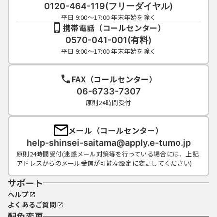
成団体にて管理されます。
0120-464-119(フリーダイヤル)
（５）利用者は、登録した利用者情報を使用
平日 9:00～17:00 年末年始を除く
しなくなった場合に削除をすることができま
携帯電話（コールセンター）
す。
0570-041-001(有料)
平日 9:00～17:00 年末年始を除く
４ 利用者ＩＤ・パスワード等の管理
FAX（コールセンター）
利用者は、次の事項をご確認ください。
06-6733-7307
原則24時間受付
（１）利用者ＩＤ、パスワード、整理番号及
びパスワード（申請データ用）は、他者に知
メール（コールセンター）
られないように管理してください。
help-shinsei-saitama@apply.e-tumo.jp
（２）他者からのパスワード等の照会には応
原則24時間受付(迷惑メール対策等を行っている場合には、上記
じないでください。
アドレスからのメール受信が可能な設定に変更してください)
（３）安全性をより高めるため、パスワード
は、定期的に変更してください。
サポート
（４）利用者ＩＤ、パスワードは、再発行し
ヘルプ
ません。なお、利用者ＩＤ、パスワードを紛
よくあるご質問
失し、盗難に遭い、又は不正使用されたこと
配色変更