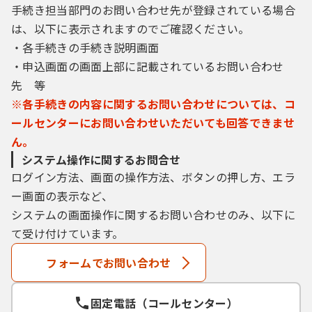
手続き担当部門のお問い合わせ先が登録されている場合
は、以下に表示されますのでご確認ください。
３ 利用者ＩＤ・パスワード等の登録・変更
及び削除
・各手続きの手続き説明画面
・申込画面の画面上部に記載されているお問い合わせ
本システムを利用して申請・届出等手続を行
先 等
う場合は、利用者たる本人が利用方法に従い
※各手続きの内容に関するお問い合わせについては、コ
利用者登録を行うことができるものとしま
ールセンターにお問い合わせいただいても回答できませ
す。
ん。
（１）利用者登録を行う際は、利用者ＩＤ、
システム操作に関するお問合せ
パスワード、氏名、住所、その他の必要な事
ログイン方法、画面の操作方法、ボタンの押し方、エラ
項を本システム上で登録してください。
ー画面の表示など、
（２）住所、氏名、メールアドレス等に変更
システムの画面操作に関するお問い合わせのみ、以下に
があった場合は変更手続を行ってください。
て受け付けています。
（３）本システムは、利用者が登録したメー
ルアドレスへＵＲＬを送信します。利用者
フォームでお問い合わせ
は、メールに記載されているＵＲＬにアクセ
スすることで、本登録を行います。
（４）利用者登録にて登録された情報は、構
固定電話（コールセンター）