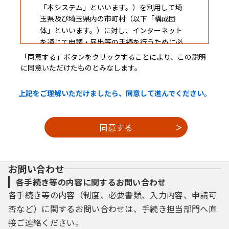
「本システム」といいます。）を利用して埼
玉県及び埼玉県内の市町村（以下「構成団
体」といいます。）に対し、インターネット
を通じて申請・届出等の手続を行うために必
要な事項を定めるものです。
「同意する」ボタンをクリックすることにより、この説明
に同意いただけたものとみなします。
２ 利用規約の同意
上記をご理解いただけましたら、同意して進んでください。
本システムを利用して申請・届出等手続を
行うためには、この規約に同意することが必
要です。このことを前提に、構成団体は本シ
ステムのサービスを提供します。本システム
を利用した方は、この規約に同意したものと
お問い合わせ
みなします。何らかの理由によりこの規約に
同意することができない場合は、本システム
各手続き等の内容に関するお問い合わせ
を利用することができません。なお、閲覧の
各手続き等の内容（制度、必要書類、入力内容、申請可
みについても、この規約に同意したものとみ
否など）に関するお問い合わせは、手続き担当部門へ直
なします。
接ご連絡ください。