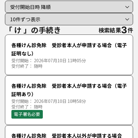
50音で探す
ライフイベント
あ行
「 け 」の手続き
3
検索結果
件
住民票
か行
あ
い
う
え
お
各種けん診免除 受診者本人が申請する場合（電子
税金
証明なし）
さ行
か
き
く
け
こ
受付開始： 2026年07月10日 11時05分
受付終了： 随時
子育て・福祉・健康・保険・医療
た行
さ
し
す
せ
そ
各種けん診免除 受診者本人が申請する場合（電子
水道
証明あり）
な行
た
ち
つ
て
と
受付開始： 2026年07月10日 10時58分
ペット
受付終了： 随時
は行
な
に
ぬ
ね
の
電子署名必要
イベント・研修・講座等参加申込
ま行
は
ひ
ふ
へ
ほ
各種けん診免除 受診者本人以外が申請する場合