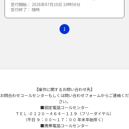
防災
受付開始： 2026年07月10日 10時50分
受付終了： 随時
や行
ま
み
む
め
も
アンケート
避難行動要支援者登録に関すること
1
ら行
や
ゆ
よ
コロナワクチン
「人権・同和問題」に関する市民意識調査
わ行
ら
り
る
れ
ろ
その他
草津市健幸に関するアンケート
わ
を
ん
職員採用試験
【操作に関するお問い合わせ先】
口座情報登録依頼
お問合わせコールセンターもしくは問い合わせフォームからご連絡くだ
さい。
■固定電話コールセンター
事業者向け
ＴＥＬ :０１２０－４６４－１１９（フリーダイヤル）
（平日 ９：００～１７：００ 年末年始除く）
■携帯電話コールセンター