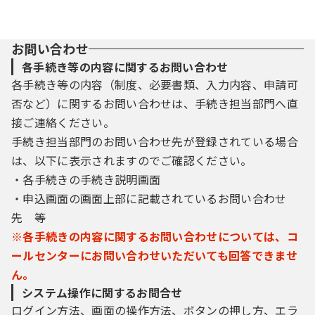
３ 利用者ＩＤ・パスワード等の登録・変更
及び削除
お問い合わせ
本システムを利用して申請・届出等手続を
各手続き等の内容に関するお問い合わせ
行う場合は、利用者たる本人が利用方法に従
各手続き等の内容（制度、必要書類、入力内容、申請可
い利用者登録を行うことができるものとしま
否など）に関するお問い合わせは、手続き担当部門へ直
す。
接ご連絡ください。
手続き担当部門のお問い合わせ先が登録されている場合
（１）利用者登録を行う際は、利用者ＩＤ、
パスワード、氏名、住所、その他の必要な事
は、以下に表示されますのでご確認ください。
項を本システム上で登録してください。
・各手続きの手続き説明画面
（２）住所、氏名、メールアドレス等に変更
・申込画面の画面上部に記載されているお問い合わせ
があった場合は変更手続を行ってください。
先 等
（３）本システムは、利用者が登録したメー
※各手続きの内容に関するお問い合わせについては、コ
ルアドレスへＵＲＬを送信します。利用者
は、メールに記載されているＵＲＬにアクセ
ールセンターにお問い合わせいただいても回答できませ
スすることで、本登録を行います。
ん。
（４）利用者登録にて登録された情報は、構
システム操作に関するお問合せ
成団体にて管理されます。
ログイン方法、画面の操作方法、ボタンの押し方、エラ