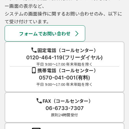
（５）利用者は、登録した利用者情報を使用
ー画面の表示など、
しなくなった場合に削除をすることができま
システムの画面操作に関するお問い合わせのみ、以下に
す。
て受け付けています。
フォームでお問い合わせ
４ 利用者ＩＤ・パスワード等の管理
利用者は、次の事項をご確認ください。
固定電話（コールセンター）
0120-464-119(フリーダイヤル)
（１）利用者ＩＤ、パスワード、整理番号及
平日 9:00～17:00 年末年始を除く
びパスワード（申請データ用）は、他者に知
携帯電話（コールセンター）
られないように管理してください。
0570-041-001(有料)
（２）他者からのパスワード等の照会には応
平日 9:00～17:00 年末年始を除く
じないでください。
（３）安全性をより高めるため、パスワード
は、定期的に変更してください。
FAX（コールセンター）
（４）利用者ＩＤ、パスワードは、再発行し
06-6733-7307
ません。なお、利用者ＩＤ、パスワードを紛
原則24時間受付
失し、盗難に遭い、又は不正使用されたこと
が分かったときは、速やかに問い合わせ先に