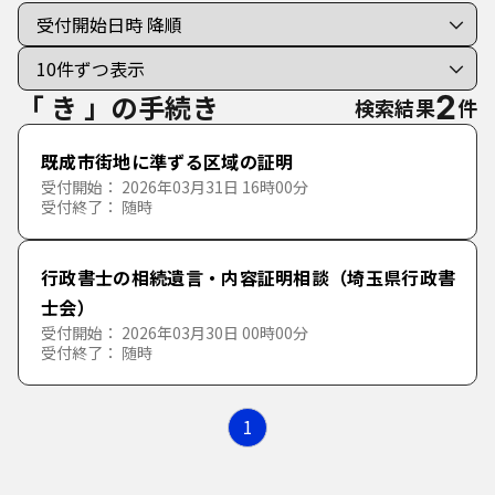
個人向けの手続き
法人向けの手続き
「 き 」の手続き
2
検索結果
件
分類で探す
既成市街地に準ずる区域の証明
50音で探す
受付開始： 2026年03月31日 16時00分
暮らし
受付終了： 随時
あ行
税金
戸籍・住民票・印鑑登録
行政書士の相続遺言・内容証明相談（埼玉県行政書
か行
あ
い
う
え
お
士会）
受付開始： 2026年03月30日 00時00分
子育て・教育
結婚・離婚
税証明
受付終了： 随時
さ行
か
き
く
け
こ
保険・年金・福祉
妊娠・出産
個人住民税
育児・保育
1
た行
さ
し
す
せ
そ
上下水道・ごみ
ご不幸
軽自動車税
学校・教育
障害福祉