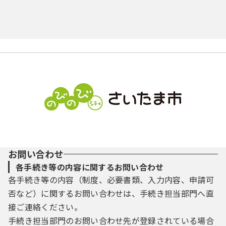
な行
た
ち
つ
て
と
保健衛生
引っ越し
固定資産税
生涯学習
生活福祉
ごみ・リサイクル
は行
な
に
ぬ
ね
の
まちづくり・建築・住まい
ペット・動物
その他税金
その他福祉
水道
感染症
ま行
は
ひ
ふ
へ
ほ
安全・防災・消防
その他暮らし・相談等
高齢者
下水道
健康・医療
都市計画
や行
ま
み
む
め
も
観光・スポーツ・文化
介護保険
産業廃棄物
食品衛生
建築
消防・救急
ら行
や
ゆ
よ
産業・企業
国民年金
生活衛生
交通・道路
防災
観光
お問い合わせ
わ行
ら
り
る
れ
ろ
各手続き等の内容に関するお問い合わせ
市民・地域活動
国民健康保険
環境衛生
河川
り災
文化・芸術
産業支援
各手続き等の内容（制度、必要書類、入力内容、申請可
わ
を
ん
否など）に関するお問い合わせは、手続き担当部門へ直
情報公開・個人情報保護
薬事衛生
公園・緑化
スポーツ・余暇
企業立地
市民活動・NPO
接ご連絡ください。
手続き担当部門のお問い合わせ先が登録されている場合