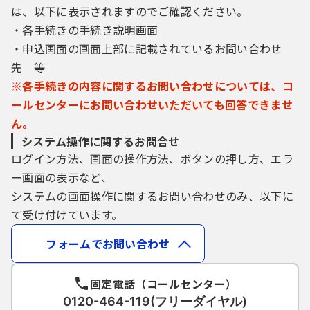
は、以下に表示されますのでご確認ください。
選挙・その他
開発・土地
起業
自治会
情報公開
・各手続きの手続き説明画面
・申込画面の画面上部に記載されているお問い合わせ
イベント・アンケート
住宅
農業
個人情報保護
選挙
先 等
※各手続きの内容に関するお問い合わせについては、コ
住居表示
その他
イベント
ールセンターにお問い合わせいただいても回答できませ
ん。
アンケート
システム操作に関するお問合せ
ログイン方法、画面の操作方法、ボタンの押し方、エラ
ー画面の表示など、
寄附・協賛
システムの画面操作に関するお問い合わせのみ、以下に
て受け付けています。
フォームでお問い合わせ
固定電話（コールセンター）
0120-464-119(フリーダイヤル)