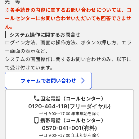
先 等
しなくなった場合に削除をすることができま
す。
※各手続きの内容に関するお問い合わせについては、コ
ールセンターにお問い合わせいただいても回答できませ
ん。
４ 利用者ＩＤ・パスワード等の管理
システム操作に関するお問合せ
ログイン方法、画面の操作方法、ボタンの押し方、エラ
利用者は、次の事項をご確認ください。
ー画面の表示など、
（１）利用者ＩＤ、パスワード、整理番号及
システムの画面操作に関するお問い合わせのみ、以下に
びパスワード（申請データ用）は、他者に知
て受け付けています。
られないように管理してください。
（２）他者からのパスワード等の照会には応
フォームでお問い合わせ
じないでください。
（３）安全性をより高めるため、パスワード
固定電話（コールセンター）
は、定期的に変更してください。
0120-464-119(フリーダイヤル)
（４）利用者ＩＤ、パスワードは、再発行し
ません。なお、利用者ＩＤ、パスワードを紛
平日 9:00～17:00 年末年始を除く
携帯電話（コールセンター）
失し、盗難に遭い、又は不正使用されたこと
が分かったときは、速やかに問い合わせ先に
0570-041-001(有料)
連絡し、その指示に従ってください。
平日 9:00～17:00 年末年始を除く