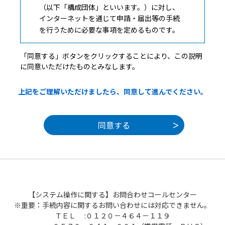
（以下「構成団体」といいます。）に対し、
インターネットを通じて申請・届出等の手続
を行うために必要な事項を定めるものです。
「同意する」ボタンをクリックすることにより、この説明
２ 利用規約の同意
に同意いただけたものとみなします。
本システムを利用して申請・届出等手続を
上記をご理解いただけましたら、同意して進んでください。
行うためには、この規約に同意することが必
要です。このことを前提に、構成団体は本シ
ステムのサービスを提供します。本システム
を利用した方は、この規約に同意したものと
みなします。何らかの理由によりこの規約に
同意することができない場合は、本システム
を利用することができません。なお、閲覧の
みについても、この規約に同意したものとみ
なします。
【システム操作に関する】お問合わせコールセンター
※重要：手続内容に関するお問い合わせには対応できません。
ＴＥＬ :０１２０－４６４－１１９
３ 利用者ＩＤ・パスワード等の登録・変更