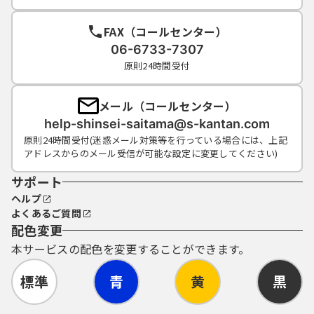
（５）利用者ＩＤ及びパスワードについて
は、特に有効期限は設けないものとします
FAX（コールセンター）
が、利用者ＩＤ及びパスワードの利用が３年
06-6733-7307
間行われない場合は、構成団体の職権におい
原則24時間受付
て抹消することができるものとします。
（６）構成団体は、利用者ＩＤ及びパスワー
ド、整理番号及びパスワード（申請データ
メール（コールセンター）
用）を使用して行われた手続については、本
help-shinsei-saitama@s-kantan.com
人がこれを行ったものとみなします。
原則24時間受付(迷惑メール対策等を行っている場合には、上記
アドレスからのメール受信が可能な設定に変更してください)
サポート
５ 電子証明書の取得・管理
（１）利用者が、システムを利用して申請･届
ヘルプ
出等の手続を行う場合、電子的な署名（以下
よくあるご質問
配色変更
「電子署名」という。）を必要とするものが
あります。電子署名が必要な手続について
本サービスの配色を変更することができます。
は、自ら電子証明書を取得して、申請･届出等
のデータに署名を付けて申請するものとしま
標準
青
黄
黒
す。
（２）（１）の電子署名を利用する場合、利