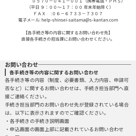
０５７０－０４１－００１（携帯電話・ＰＨＳ）
及び削除
（平日 ９：００～１７：００ 年末年始除く）
ＦＡＸ :０６－６７３３－７３０７
本システムを利用して申請・届出等手続を
電子メール: help-shinsei-saitama@s-kantan.com
行う場合は、利用者たる本人が利用方法に従
【各手続き等の内容に関するお問い合わせ先】
い利用者登録を行うことができるものとしま
直接各手続きの担当課にお問い合わせください。
す。
（１）利用者登録を行う際は、利用者ＩＤ、
パスワード、氏名、住所、その他の必要な事
お問い合わせ
項を本システム上で登録してください。
各手続き等の内容に関するお問い合わせ
（２）住所、氏名、メールアドレス等に変更
各手続き等の内容（制度、必要書類、入力内容、申請可
があった場合は変更手続を行ってください。
否など）に関するお問い合わせは、手続き担当部門へ直
（３）本システムは、利用者が登録したメー
ルアドレスへＵＲＬを送信します。利用者
接ご連絡ください。
は、メールに記載されているＵＲＬにアクセ
手続き担当部門のお問い合わせ先が登録されている場合
スすることで、本登録を行います。
は、以下に表示されますのでご確認ください。
（４）利用者登録にて登録された情報は、構
・各手続きの手続き説明画面
成団体にて管理されます。
・申込画面の画面上部に記載されているお問い合わせ
（５）利用者は、登録した利用者情報を使用