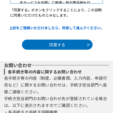
本サービスを利用して申請・届出等手続を行
うためには、この規約に同意していただくこ
「同意する」ボタンをクリックすることにより、この説明
とが必要です。このことを前提に、構成団体
に同意いただけたものとみなします。
は本サービスを提供します。本サービスをご
利用された方は、この規約に同意されたもの
上記をご理解いただけましたら、同意して進んでください。
とみなします。何らかの理由によりこの規約
に同意することができない場合は、本サービ
スをご利用いただくことができません。な
お、閲覧のみについても、この規約に同意さ
れたものとみなします。
お問い合わせ
３ 利用者ＩＤ・パスワード等の登録・変更及
び削除
各手続き等の内容に関するお問い合わせ
本サービスを利用して申請・届出等手続を行
各手続き等の内容（制度、必要書類、入力内容、申請可
う場合は、利用者たる本人が利用方法に従い
否など）に関するお問い合わせは、手続き担当部門へ直
利用者登録を行うことができるものとしま
接ご連絡ください。
す。
手続き担当部門のお問い合わせ先が登録されている場合
（１）利用者登録を行う際は、利用者ＩＤ、
は、以下に表示されますのでご確認ください。
パスワード、氏名、住所、その他の必要な事
項を本サービス上で登録してください。
・各手続きの手続き説明画面