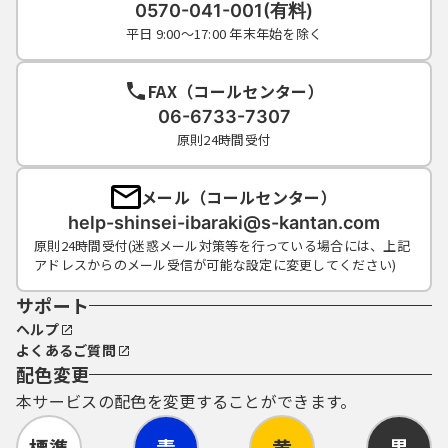
0570-041-001(有料)
ついては、自ら電子証明書を取得して、申
平日 9:00～17:00 年末年始を除く
請・届出等のデータとともに送信するものと
します。
FAX（コールセンター）
06-6733-7307
６ 利用者ＩＤ・パスワード等の管理
原則24時間受付
利用者登録により事前に登録される利用者Ｉ
Ｄ、パスワード又は申請データの送信時に画
メール（コールセンター）
面上で通知する整理番号及びパスワード（申
help-shinsei-ibaraki@s-kantan.com
請データ用）は、利用者のデータの保護に不
原則24時間受付(迷惑メール対策等を行っている場合には、上記
可欠なものです。利用者は、次の事項をご確
アドレスからのメール受信が可能な設定に変更してください)
認ください。
（１）利用者ＩＤ、パスワード、整理番号及
サポート
びパスワード（申請データ用）は、他者に知
ヘルプ
られないように管理してください。
よくあるご質問
（２）他者からのパスワード等の照会には応
配色変更
じないでください。
本サービスの配色を変更することができます。
（３）安全性をより高めるため、パスワード
は、定期的に変更してください。
標準
青
黄
黒