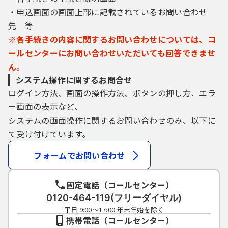
（２）住所、氏名、メールアドレス等に変更
・申込画面の画面上部に記載されているお問い合わせ
があった場合は変更手続を行ってください。
先 等
（３）本サービスは、利用者が登録したメー
※各手続きの内容に関するお問い合わせについては、コ
ルアドレスへＵＲＬを送信します。利用者
ールセンターにお問い合わせいただいても回答できませ
は、メールに記載されているＵＲＬにアクセ
スすることで、本登録を行います。
ん。
（４）利用者登録にて登録された情報は、構
システム操作に関するお問合せ
成団体にて管理されます。
ログイン方法、画面の操作方法、ボタンの押し方、エラ
（５）利用者は、登録した利用者情報を使用
ー画面の表示など、
しなくなった場合に削除をすることができま
システムの画面操作に関するお問い合わせのみ、以下に
す。
て受け付けています。
４ 接続情報の取得
フォームでお問い合わせ
構成団体は、利用者のＩＰアドレス等の本
サービスへの接続情報を取得します。
固定電話（コールセンター）
５ 申請・届出等における電子証明書
0120-464-119(フリーダイヤル)
利用者が本サービスを利用して申請・届出等
平日 9:00～17:00 年末年始を除く
の手続を行う場合には、電子的な署名を必要
携帯電話（コールセンター）
とするものがあります。署名が必要な手続に