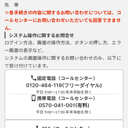
先 等
３ 利用者の責務
※各手続きの内容に関するお問い合わせについては、コ
（１）利用者は、自己の判断と責任に基づい
て電子申請を行い、これに伴って生じる各種
ールセンターにお問い合わせいただいても回答できませ
電子情報及び電文を管理するものとし、県内
ん。
自治体及び協議会に対していかなる責任も負
システム操作に関するお問合せ
担させないものとします。
ログイン方法、画面の操作方法、ボタンの押し方、エラ
（２）利用者は、適宜自己の行った電子申請
ー画面の表示など、
の処理状況の確認を行うものとし、確認した
システムの画面操作に関するお問い合わせのみ、以下に
結果、公文書の取得が可能な場合は速やかに
取得することとします。
て受け付けています。
（３）利用者は、電子申請を行うために必要
なすべての機器、ソフトウェア（県内自治体
固定電話（コールセンター）
または協議会が提供するものを除きます。）
0120-464-119(フリーダイヤル)
を自己の負担において準備するものとしま
平日 9:00～17:00 年末年始を除く
す。その際、必要な手続きは利用者が自己の
携帯電話（コールセンター）
責任と費用で行うものとします。
0570-041-001(有料)
平日 9:00～17:00 年末年始を除く
４ 利用者ＩＤ及びパスワードの管理
（１）利用者は、本サービスの利用に際し、