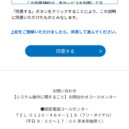
この利用規約は、本サービスを利用して千
葉県、千葉県内の市町及び指定管理者に対す
「同意する」ボタンをクリックすることにより、この説明
る電子申請を行うために必要な事項を定める
に同意いただけたものとみなします。
ものです。
上記をご理解いただけましたら、同意して進んでください。
２ 用語の定義
（１）電子申請
本サービスを利用して、申請・届出など
の行政手続等を行うこと。
（２）県内自治体
本サービスを提供する千葉県及び千葉県
内の市町。
（３）指定管理者
地方自治法第２４４条の２第３項の規定
お問い合わせ
により、千葉県内の市町が施設の管理を行わ
【システム操作に関すること】お問合わせコールセンター
せる者。
（４）サービス運営者
●固定電話コールセンター
本サービスを利用して、電子申請を受け
ＴＥＬ :０１２０－４６４－１１９（フリーダイヤル）
付ける千葉県、千葉県内の市町及び指定管理
（平日 ９：００～１７：００ 年末年始除く）
者。