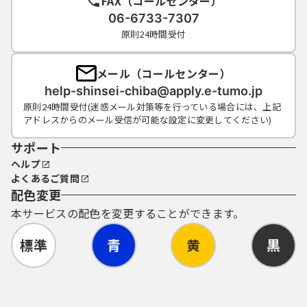
FAX（コールセンター）
必要に応じて利用者情報を協議会に届け出る
06-6733-7307
ものとします。
原則24時間受付
（２）前号の届出に対し、協議会は、利用者
ＩＤを付与するものとします。
（３）利用者は、利用者情報に変更があった
メール（コールセンター）
場合は、速やかに協議会に変更の届出を行う
help-shinsei-chiba@apply.e-tumo.jp
ものとします。
原則24時間受付(迷惑メール対策等を行っている場合には、上記
（４）利用者は、利用者ＩＤを廃止しようと
アドレスからのメール受信が可能な設定に変更してください)
するときは、協議会に届出を行うものとしま
す。
サポート
（５）電子申請に関する県内自治体または協
ヘルプ
議会からの通知等は、利用者情報として届出
よくあるご質問
のあった住所または電子メールアドレスあて
配色変更
に行うものとし、県内自治体は、これらの情
本サービスの配色を変更することができます。
報により通知することができない場合は、当
該電子申請及び利用者ＩＤ並びにパスワード
標準
青
黄
黒
を無効とすることができるものとします。
（６）利用者は、利用者ＩＤ及び本人が登録
したパスワードについて自己の責任において
厳重に管理し、第三者への漏洩防止に努める