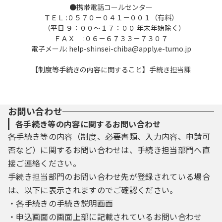
●携帯電話コールセンター
（５）協議会
ＴＥＬ :０５７０－０４１－００１（有料）
千葉県、千葉県内の市町村、一部事務組
（平日 ９：００～１７：００ 年末年始除く）
合及び広域連合で構成し、本サービスを運営
ＦＡＸ :０６－６７３３－７３０７
する千葉県電子自治体共同運営協議会。
電子メール: help-shinsei-chiba@apply.e-tumo.jp
（６）利用者
本サービスを利用される個人、法人また
【制度等手続きの内容に関すること】手続き担当課
は団体。
（７）利用者情報
利用者の氏名、法人名または団体名、住
所または所在地、電話番号、電子メールアド
お問い合わせ
レス、電子申請を行う際のパスワード、その
各手続き等の内容に関するお問い合わせ
他の必要な事項。
各手続き等の内容（制度、必要書類、入力内容、申請可
（８）利用者ＩＤ
否など）に関するお問い合わせは、手続き担当部門へ直
利用者が本システムを利用するために登
接ご連絡ください。
録する電子メールアドレスまたは協議会が利
手続き担当部門のお問い合わせ先が登録されている場合
用者に付与する識別符号（ユーザＩＤと呼ぶ
こともあります）。
は、以下に表示されますのでご確認ください。
（９）サービス提供事業者
・各手続きの手続き説明画面
本サービスのシステム運用事業者。
・申込画面の画面上部に記載されているお問い合わせ