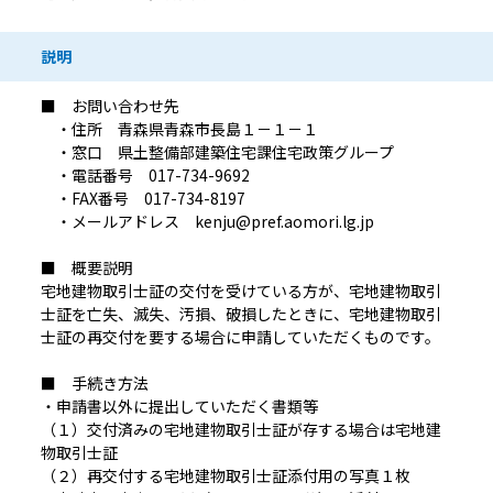
説明
■ お問い合わせ先
・住所 青森県青森市長島１－１－１
・窓口 県土整備部建築住宅課住宅政策グループ
・電話番号 017-734-9692
・FAX番号 017-734-8197
・メールアドレス kenju@pref.aomori.lg.jp
■ 概要説明
宅地建物取引士証の交付を受けている方が、宅地建物取引
士証を亡失、滅失、汚損、破損したときに、宅地建物取引
士証の再交付を要する場合に申請していただくものです。
■ 手続き方法
・申請書以外に提出していただく書類等
（１）交付済みの宅地建物取引士証が存する場合は宅地建
物取引士証
（２）再交付する宅地建物取引士証添付用の写真１枚