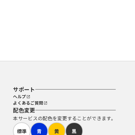
体共同運営協議会。
う際のパスワード、その他の必要な
サポート
符号（ユーザＩＤと呼ぶこともあり
ヘルプ
よくあるご質問
配色変更
本サービスの配色を変更することができます。
を管理するものとし、県内自治体及び
標準
青
黄
黒