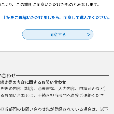
千葉県内の市町。
により、この説明に同意いただけたものとみなします。
規定により、千葉県内の市町が施設の管理を行わせる者。
上記をご理解いただけましたら、同意して進んでください。
受け付ける千葉県、千葉県内の市町及び指定管理者。
務組合及び広域連合で構成し、本サービスを運営する千葉県電子自治
人または団体。
、住所または所在地、電話番号、電子メールアドレス、電子申請を行
い合わせ
に登録する電子メールアドレスまたは協議会が利用者に付与する識別
続き等の内容に関するお問い合わせ
続き等の内容（制度、必要書類、入力内容、申請可否など）
。
するお問い合わせは、手続き担当部門へ直接ご連絡くださ
に基づいて電子申請を行い、これに伴って生じる各種電子情報及び電文
き担当部門のお問い合わせ先が登録されている場合は、以下
させないものとします。