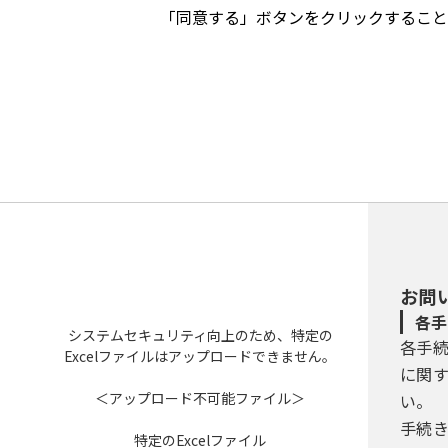
本サービスを提供する千葉県及び
「同意する」ボタンをクリックすること
（３）指定管理者
地方自治法第２４４条の２第３項の
（４）サービス運営者
本サービスを利用して、電子申請を
（５）協議会
千葉県、千葉県内の市町村、一部事
（６）利用者
本サービスを利用される個人、法
（７）利用者情報
利用者の氏名、法人名または団体名
事項。
（８）利用者ＩＤ
お問
利用者が本システムを利用するため
各手
ます）。
システムセキュリティ向上のため、特定の
各手
（９）サービス提供事業者
Excelファイルはアップロードできません。
本サービスのシステム運用事業者
に関
３ 利用者の責務
＜アップロード不可能ファイル＞
い。
（１）利用者は、自己の判断と責任
手続
協議会に対していかなる責任も負担
特定のExcelファイル