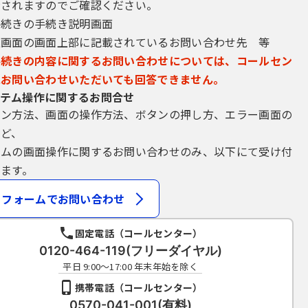
示されますのでご確認ください。
電子申請の処理状況の確認を行うものとし、確認した結果、公文書の取
手続きの手続き説明画面
込画面の画面上部に記載されているお問い合わせ先 等
めに必要なすべての機器、ソフトウェア（県内自治体または協議会が提供
の際、必要な手続きは利用者が自己の責任と費用で行うものとします。
手続きの内容に関するお問い合わせについては、コールセン
理
にお問い合わせいただいても回答できません。
に際し、必要に応じて利用者情報を協議会に届け出るものとします。
テム操作に関するお問合せ
、利用者ＩＤを付与するものとします。
イン方法、画面の操作方法、ボタンの押し方、エラー画面の
があった場合は、速やかに協議会に変更の届出を行うものとします。
など、
しようとするときは、協議会に届出を行うものとします。
テムの画面操作に関するお問い合わせのみ、以下にて受け付
または協議会からの通知等は、利用者情報として届出のあった住所また
により通知することができない場合は、当該電子申請及び利用者ＩＤ並
ます。
人が登録したパスワードについて自己の責任において厳重に管理し、第
フォームでお問い合わせ
スワードの紛失、盗難及び不正利用等が判明した場合は、速やかに協議
固定電話（コールセンター）
0120-464-119(フリーダイヤル)
は、利用者情報及び利用者ＩＤ、パスワード等は全て抹消されます。
平日 9:00～17:00 年末年始を除く
携帯電話（コールセンター）
請を行う場合、電子的な署名を必要とするものがあります。署名が必要
0570-041-001(有料)
子署名に係る電子証明書を送信するものとします。