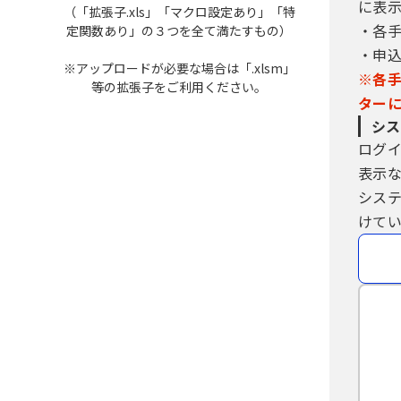
に表
（「拡張子.xls」「マクロ設定あり」「特
（２）利用者は、適宜自己の行った
・各
定関数あり」の３つを全て満たすもの）
ととします。
・申
（３）利用者は、電子申請を行うた
※アップロードが必要な場合は「.xlsm」
において準備するものとします。そ
※各
等の拡張子をご利用ください。
４ 利用者ＩＤ及びパスワードの管
ター
（１）利用者は、本サービスの利用
シス
（２）前号の届出に対し、協議会は
ログ
（３）利用者は、利用者情報に変更
表示
（４）利用者は、利用者ＩＤを廃止
シス
（５）電子申請に関する県内自治体
とし、県内自治体は、これらの情報
けてい
きるものとします。
（６）利用者は、利用者ＩＤ及び本
す。
（７）利用者は、利用者ＩＤ及びパ
ます。
（８）本サービスのサービス終了時
５ 電子証明書を用いた電子申請
（１）本サービスを利用して電子申
際に署名付与を行い、併せて当該電