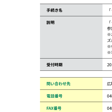
手続き名
「
説明
「
参
※
ズ
※
※
受付時期
2
問い合わせ先
広
電話番号
04
FAX番号
04