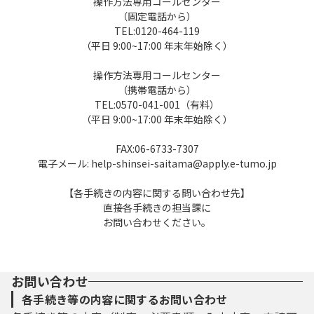
操作方法専用コールセンター
３ 利用者ＩＤ・パスワード等の登録・変更
（固定電話から）
及び削除
TEL:0120-464-119
（平日 9:00~17:00 年末年始除く）
本システムを利用して申請・届出等手続を
操作方法専用コールセンター
行う場合は、利用者たる本人が利用方法に従
（携帯電話から）
い利用者登録を行うことができるものとしま
TEL:0570-041-001（有料）
す。
（平日 9:00~17:00 年末年始除く）
（１）利用者登録を行う際は、利用者ＩＤ、
FAX:06-6733-7307
パスワード、氏名、住所、その他の必要な事
電子メール: help-shinsei-saitama@apply.e-tumo.jp
項を本システム上で登録してください。
（２）住所、氏名、メールアドレス等に変更
【各手続きの内容に関する問い合わせ先】
があった場合は変更手続を行ってください。
直接各手続きの担当課に
（３）本システムは、利用者が登録したメー
お問い合わせください。
ルアドレスへＵＲＬを送信します。利用者
は、メールに記載されているＵＲＬにアクセ
スすることで、本登録を行います。
お問い合わせ
（４）利用者登録にて登録された情報は、構
各手続き等の内容に関するお問い合わせ
成団体にて管理されます。