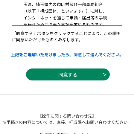
玉県、埼玉県内の市町村及び一部事務組合
（以下「構成団体」といいます。）に対し、
インターネットを通じて申請・届出等の手続
を行うために必要な事項を定めるものです。
「同意する」ボタンをクリックすることにより、この説明
に同意いただけたものとみなします。
２ 利用規約の同意
上記をご理解いただけましたら、同意して進んでください。
本システムを利用して申請・届出等手続を
行うためには、この規約に同意することが必
要です。このことを前提に、構成団体は本シ
ステムのサービスを提供します。本システム
を利用した方は、この規約に同意したものと
みなします。何らかの理由によりこの規約に
同意することができない場合は、本システム
を利用することができません。なお、閲覧の
みについても、この規約に同意したものとみ
【操作に関する問い合わせ先】
なします。
※手続きの内容については、直接、担当課へお問い合わせください。