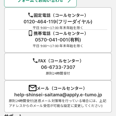
フォームでお問い合わせ
連絡し、その指示に従ってください。
（５）利用者ＩＤ及びパスワードについて
は、特に有効期限は設けないものとします
固定電話（コールセンター）
が、利用者ＩＤ及びパスワードの利用が３年
0120-464-119(フリーダイヤル)
間行われない場合は、構成団体の職権におい
平日 9:00～17:00 年末年始を除く
て抹消することができるものとします。
携帯電話（コールセンター）
（６）構成団体は、利用者ＩＤ及びパスワー
0570-041-001(有料)
ド、整理番号及びパスワード（申請データ
平日 9:00～17:00 年末年始を除く
用）を使用して行われた手続については、本
人がこれを行ったものとみなします。
FAX（コールセンター）
06-6733-7307
５ 電子証明書の取得・管理
原則24時間受付
（１）利用者が、システムを利用して申請･届
出等の手続を行う場合、電子的な署名（以下
メール（コールセンター）
「電子署名」という。）を必要とするものが
help-shinsei-saitama@apply.e-tumo.jp
あります。電子署名が必要な手続について
原則24時間受付(迷惑メール対策等を行っている場合には、上記
は、自ら電子証明書を取得して、申請･届出等
アドレスからのメール受信が可能な設定に変更してください)
のデータに署名を付けて申請するものとしま
す。