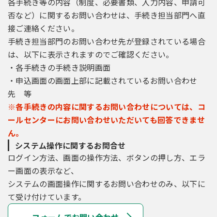
各手続き等の内容（制度、必要書類、入力内容、申請可
（５）利用者は、登録した利用者情報を使用
しなくなった場合に削除をすることができま
否など）に関するお問い合わせは、手続き担当部門へ直
す。
接ご連絡ください。
手続き担当部門のお問い合わせ先が登録されている場合
は、以下に表示されますのでご確認ください。
４ 利用者ＩＤ・パスワード等の管理
・各手続きの手続き説明画面
利用者は、次の事項をご確認ください。
・申込画面の画面上部に記載されているお問い合わせ
先 等
（１）利用者ＩＤ、パスワード、整理番号及
※各手続きの内容に関するお問い合わせについては、コ
びパスワード（申請データ用）は、他者に知
ールセンターにお問い合わせいただいても回答できませ
られないように管理してください。
ん。
（２）他者からのパスワード等の照会には応
じないでください。
システム操作に関するお問合せ
（３）安全性をより高めるため、パスワード
ログイン方法、画面の操作方法、ボタンの押し方、エラ
は、定期的に変更してください。
ー画面の表示など、
（４）利用者ＩＤ、パスワードは、再発行し
システムの画面操作に関するお問い合わせのみ、以下に
ません。なお、利用者ＩＤ、パスワードを紛
て受け付けています。
失し、盗難に遭い、又は不正使用されたこと
が分かったときは、速やかに問い合わせ先に