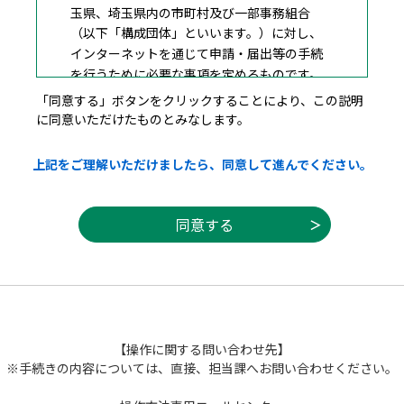
玉県、埼玉県内の市町村及び一部事務組合
（以下「構成団体」といいます。）に対し、
インターネットを通じて申請・届出等の手続
を行うために必要な事項を定めるものです。
「同意する」ボタンをクリックすることにより、この説明
に同意いただけたものとみなします。
２ 利用規約の同意
上記をご理解いただけましたら、同意して進んでください。
本システムを利用して申請・届出等手続を
行うためには、この規約に同意することが必
要です。このことを前提に、構成団体は本シ
ステムのサービスを提供します。本システム
を利用した方は、この規約に同意したものと
みなします。何らかの理由によりこの規約に
同意することができない場合は、本システム
を利用することができません。なお、閲覧の
みについても、この規約に同意したものとみ
【操作に関する問い合わせ先】
なします。
※手続きの内容については、直接、担当課へお問い合わせください。