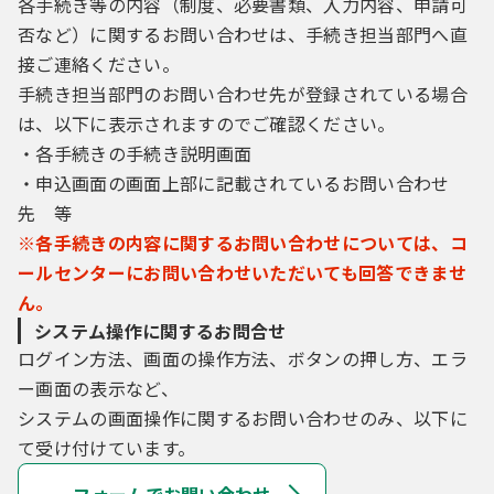
各手続き等の内容（制度、必要書類、入力内容、申請可
（５）利用者は、登録した利用者情報を使用
しなくなった場合に削除をすることができま
否など）に関するお問い合わせは、手続き担当部門へ直
す。
接ご連絡ください。
手続き担当部門のお問い合わせ先が登録されている場合
は、以下に表示されますのでご確認ください。
４ 利用者ＩＤ・パスワード等の管理
・各手続きの手続き説明画面
利用者は、次の事項をご確認ください。
・申込画面の画面上部に記載されているお問い合わせ
先 等
（１）利用者ＩＤ、パスワード、整理番号及
※各手続きの内容に関するお問い合わせについては、コ
びパスワード（申請データ用）は、他者に知
ールセンターにお問い合わせいただいても回答できませ
られないように管理してください。
ん。
（２）他者からのパスワード等の照会には応
じないでください。
システム操作に関するお問合せ
（３）安全性をより高めるため、パスワード
ログイン方法、画面の操作方法、ボタンの押し方、エラ
は、定期的に変更してください。
ー画面の表示など、
（４）利用者ＩＤ、パスワードは、再発行し
システムの画面操作に関するお問い合わせのみ、以下に
ません。なお、利用者ＩＤ、パスワードを紛
て受け付けています。
失し、盗難に遭い、又は不正使用されたこと
が分かったときは、速やかに問い合わせ先に