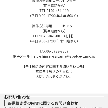
操作方法専用コールセンター
３ 利用者ＩＤ・パスワード等の登録・変更
（固定電話から）
及び削除
TEL:0120-464-119
（平日 9:00~17:00 年末年始除く）
本システムを利用して申請・届出等手続を
操作方法専用コールセンター
行う場合は、利用者たる本人が利用方法に従
（携帯電話から）
い利用者登録を行うことができるものとしま
TEL:0570-041-001（有料）
す。
（平日 9:00~17:00 年末年始除く）
（１）利用者登録を行う際は、利用者ＩＤ、
FAX:06-6733-7307
パスワード、氏名、住所、その他の必要な事
電子メール: help-shinsei-saitama@apply.e-tumo.jp
項を本システム上で登録してください。
（２）住所、氏名、メールアドレス等に変更
【各手続きの内容に関する問い合わせ先】
があった場合は変更手続を行ってください。
直接各手続きの担当課に
（３）本システムは、利用者が登録したメー
お問い合わせください。
ルアドレスへＵＲＬを送信します。利用者
は、メールに記載されているＵＲＬにアクセ
スすることで、本登録を行います。
お問い合わせ
（４）利用者登録にて登録された情報は、構
各手続き等の内容に関するお問い合わせ
成団体にて管理されます。