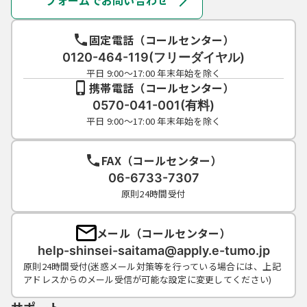
フォームでお問い合わせ
連絡し、その指示に従ってください。
（５）利用者ＩＤ及びパスワードについて
は、特に有効期限は設けないものとします
固定電話（コールセンター）
が、利用者ＩＤ及びパスワードの利用が３年
0120-464-119(フリーダイヤル)
間行われない場合は、構成団体の職権におい
平日 9:00～17:00 年末年始を除く
て抹消することができるものとします。
携帯電話（コールセンター）
（６）構成団体は、利用者ＩＤ及びパスワー
0570-041-001(有料)
ド、整理番号及びパスワード（申請データ
平日 9:00～17:00 年末年始を除く
用）を使用して行われた手続については、本
人がこれを行ったものとみなします。
FAX（コールセンター）
06-6733-7307
５ 電子証明書の取得・管理
原則24時間受付
（１）利用者が、システムを利用して申請･届
出等の手続を行う場合、電子的な署名（以下
メール（コールセンター）
「電子署名」という。）を必要とするものが
help-shinsei-saitama@apply.e-tumo.jp
あります。電子署名が必要な手続について
原則24時間受付(迷惑メール対策等を行っている場合には、上記
は、自ら電子証明書を取得して、申請･届出等
アドレスからのメール受信が可能な設定に変更してください)
のデータに署名を付けて申請するものとしま
す。