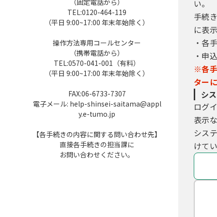
（固定電話から）
い。
利用者は、次の事項をご確認くださ
TEL:0120-464-119
手続
（平日 9:00~17:00 年末年始除く）
に表
（１）利用者ＩＤ、パスワード、整
・各
操作方法専用コールセンター
（２）他者からのパスワード等の照
（携帯電話から）
・申
（３）安全性をより高めるため、パ
TEL:0570-041-001（有料）
（４）利用者ＩＤ、パスワードは、
※各
（平日 9:00~17:00 年末年始除く）
ときは、速やかに問い合わせ先に連
ター
（５）利用者ＩＤ及びパスワードに
FAX:06-6733-7307
シス
合は、構成団体の職権において抹消
電子メール: help-shinsei-saitama@appl
ログ
（６）構成団体は、利用者ＩＤ及び
y.e-tumo.jp
表示
たものとみなします。
シス
【各手続きの内容に関する問い合わせ先】
直接各手続きの担当課に
けてい
５ 電子証明書の取得・管理
お問い合わせください。
（１）利用者が、システムを利用して
電子署名が必要な手続については、自
（２）（１）の電子署名を利用する
て行うものとします。
（３）利用者は、自らの責任において