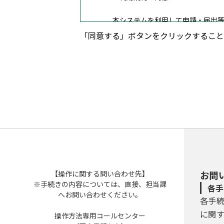
本システムを利用して申請・届出等
ービスを提供します。本システムを
「同意する」ボタンをクリックすること
場合は、本システムを利用すること
３ 利用者ＩＤ・パスワード等の登
本システムを利用して申請・届出等
（１）利用者登録を行う際は、利用
（２）住所、氏名、メールアドレス
（３）本システムは、利用者が登録
本登録を行います。
（４）利用者登録にて登録された情
【操作に関する問い合わせ先】
お問
（５）利用者は、登録した利用者情
※手続きの内容については、直接、担当課
各手
へお問い合わせください。
各手
４ 利用者ＩＤ・パスワード等の管
に関
操作方法専用コールセンター