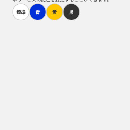
標準
青
黄
黒
理してください。
、又は不正使用されたことが分かった
スワードの利用が３年間行われない場
た手続については、本人がこれを行っ
う。）を必要とするものがあります。
るものとします。
関しては、利用者の責任と費用におい
電子証明書を発行した認証局(公的個