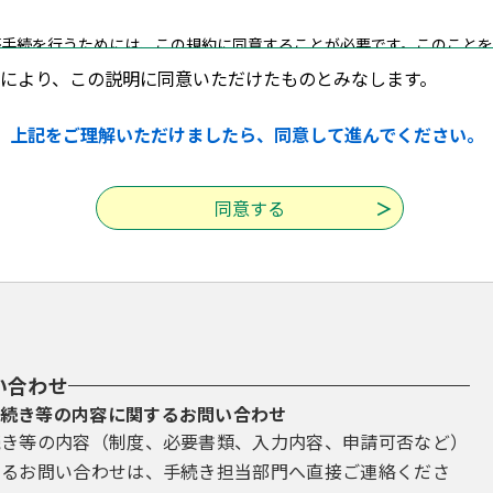
手続を行うためには、この規約に同意することが必要です。このことを
利用した方は、この規約に同意したものとみなします。何らかの理由によ
により、この説明に同意いただけたものとみなします。
ができません。なお、閲覧のみについても、この規約に同意したものとみ
上記をご理解いただけましたら、同意して進んでください。
録・変更及び削除
手続を行う場合は、利用者たる本人が利用方法に従い利用者登録を行う
者ＩＤ、パスワード、氏名、住所、その他の必要な事項を本システム上
等に変更があった場合は変更手続を行ってください。
したメールアドレスへＵＲＬを送信します。利用者は、メールに記載され
報は、構成団体にて管理されます。
い合わせ
報を使用しなくなった場合に削除をすることができます。
続き等の内容に関するお問い合わせ
続き等の内容（制度、必要書類、入力内容、申請可否など）
理
するお問い合わせは、手続き担当部門へ直接ご連絡くださ