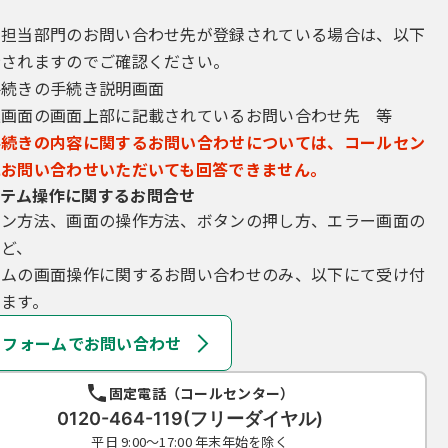
い。
き担当部門のお問い合わせ先が登録されている場合は、以下
示されますのでご確認ください。
理番号及びパスワード（申請データ用）は、他者に知られないように管
手続きの手続き説明画面
会には応じないでください。
込画面の画面上部に記載されているお問い合わせ先 等
スワードは、定期的に変更してください。
再発行しません。なお、利用者ＩＤ、パスワードを紛失し、盗難に遭い
手続きの内容に関するお問い合わせについては、コールセン
絡し、その指示に従ってください。
にお問い合わせいただいても回答できません。
ついては、特に有効期限は設けないものとしますが、利用者ＩＤ及びパ
テム操作に関するお問合せ
することができるものとします。
イン方法、画面の操作方法、ボタンの押し方、エラー画面の
パスワード、整理番号及びパスワード（申請データ用）を使用して行われ
など、
テムの画面操作に関するお問い合わせのみ、以下にて受け付
ます。
申請･届出等の手続を行う場合、電子的な署名（以下「電子署名」とい
フォームでお問い合わせ
ら電子証明書を取得して、申請･届出等のデータに署名を付けて申請す
場合、利用環境の準備、電子証明書のインストール及びそれらの利用に
固定電話（コールセンター）
0120-464-119(フリーダイヤル)
電子証明書を厳重に管理するものとし、漏えいの可能性がある場合は、
平日 9:00～17:00 年末年始を除く