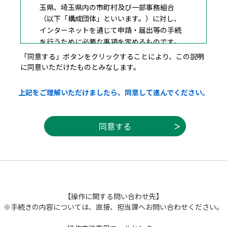
玉県、埼玉県内の市町村及び一部事務組合
（以下「構成団体」といいます。）に対し、
インターネットを通じて申請・届出等の手続
を行うために必要な事項を定めるものです。
「同意する」ボタンをクリックすることにより、この説明
に同意いただけたものとみなします。
２ 利用規約の同意
上記をご理解いただけましたら、同意して進んでください。
本システムを利用して申請・届出等手続を
行うためには、この規約に同意することが必
要です。このことを前提に、構成団体は本シ
ステムのサービスを提供します。本システム
を利用した方は、この規約に同意したものと
みなします。何らかの理由によりこの規約に
同意することができない場合は、本システム
を利用することができません。なお、閲覧の
みについても、この規約に同意したものとみ
【操作に関する問い合わせ先】
なします。
※手続きの内容については、直接、担当課へお問い合わせください。