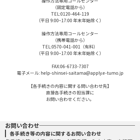
操作方法専用コールセンター
３ 利用者ＩＤ・パスワード等の登録・変更
（固定電話から）
及び削除
TEL:0120-464-119
（平日 9:00~17:00 年末年始除く）
本システムを利用して申請・届出等手続を
操作方法専用コールセンター
行う場合は、利用者たる本人が利用方法に従
（携帯電話から）
い利用者登録を行うことができるものとしま
TEL:0570-041-001（有料）
す。
（平日 9:00~17:00 年末年始除く）
（１）利用者登録を行う際は、利用者ＩＤ、
FAX:06-6733-7307
パスワード、氏名、住所、その他の必要な事
電子メール: help-shinsei-saitama@apply.e-tumo.jp
項を本システム上で登録してください。
（２）住所、氏名、メールアドレス等に変更
【各手続きの内容に関する問い合わせ先】
があった場合は変更手続を行ってください。
直接各手続きの担当課に
（３）本システムは、利用者が登録したメー
お問い合わせください。
ルアドレスへＵＲＬを送信します。利用者
は、メールに記載されているＵＲＬにアクセ
スすることで、本登録を行います。
お問い合わせ
（４）利用者登録にて登録された情報は、構
各手続き等の内容に関するお問い合わせ
成団体にて管理されます。