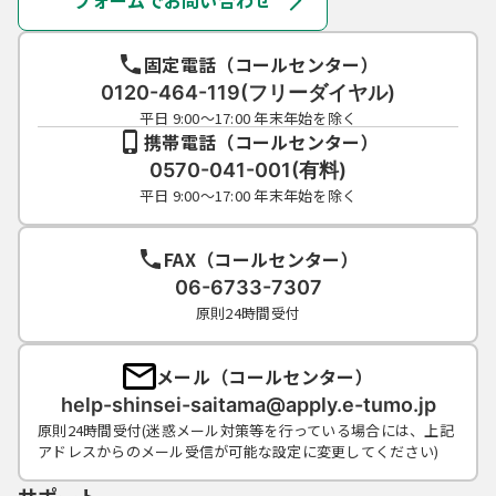
フォームでお問い合わせ
連絡し、その指示に従ってください。
（５）利用者ＩＤ及びパスワードについて
は、特に有効期限は設けないものとします
固定電話（コールセンター）
が、利用者ＩＤ及びパスワードの利用が３年
0120-464-119(フリーダイヤル)
間行われない場合は、構成団体の職権におい
平日 9:00～17:00 年末年始を除く
て抹消することができるものとします。
携帯電話（コールセンター）
（６）構成団体は、利用者ＩＤ及びパスワー
0570-041-001(有料)
ド、整理番号及びパスワード（申請データ
平日 9:00～17:00 年末年始を除く
用）を使用して行われた手続については、本
人がこれを行ったものとみなします。
FAX（コールセンター）
06-6733-7307
５ 電子証明書の取得・管理
原則24時間受付
（１）利用者が、システムを利用して申請･届
出等の手続を行う場合、電子的な署名（以下
メール（コールセンター）
「電子署名」という。）を必要とするものが
help-shinsei-saitama@apply.e-tumo.jp
あります。電子署名が必要な手続について
原則24時間受付(迷惑メール対策等を行っている場合には、上記
は、自ら電子証明書を取得して、申請･届出等
アドレスからのメール受信が可能な設定に変更してください)
のデータに署名を付けて申請するものとしま
す。