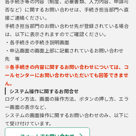
各手続き等の内容（制度、必要書類、入力内容、申請可
（５）利用者は、登録した利用者情報を使用
しなくなった場合に削除をすることができま
否など）に関するお問い合わせは、手続き担当部門へ直
す。
接ご連絡ください。
手続き担当部門のお問い合わせ先が登録されている場合
は、以下に表示されますのでご確認ください。
４ 利用者ＩＤ・パスワード等の管理
・各手続きの手続き説明画面
利用者は、次の事項をご確認ください。
・申込画面の画面上部に記載されているお問い合わせ
先 等
（１）利用者ＩＤ、パスワード、整理番号及
※各手続きの内容に関するお問い合わせについては、コ
びパスワード（申請データ用）は、他者に知
ールセンターにお問い合わせいただいても回答できませ
られないように管理してください。
ん。
（２）他者からのパスワード等の照会には応
じないでください。
システム操作に関するお問合せ
（３）安全性をより高めるため、パスワード
ログイン方法、画面の操作方法、ボタンの押し方、エラ
は、定期的に変更してください。
ー画面の表示など、
（４）利用者ＩＤ、パスワードは、再発行し
システムの画面操作に関するお問い合わせのみ、以下に
ません。なお、利用者ＩＤ、パスワードを紛
て受け付けています。
失し、盗難に遭い、又は不正使用されたこと
が分かったときは、速やかに問い合わせ先に