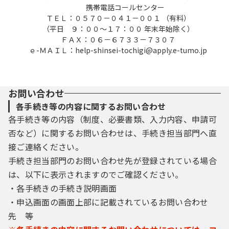
携帯電話コールセンター
利用者登録を行うことができるものとしま
ＴＥＬ：０５７０－０４１－００１ （有料）
す。
（平日 ９：００～１７：００ 年末年始除く）
ＦＡＸ：０６－６７３３－７３０７
（１）利用者登録を行う際は、利用者ＩＤ、
ｅ-ＭＡＩＬ：help-shinsei-tochigi@apply.e-tumo.jp
パスワード、氏名、住所、その他の必要な事
項を本システム上で登録してください。
（２）住所、氏名、メールアドレス等に変更
があった場合は変更手続を行ってください。
お問い合わせ
（３）本システムは、利用者が登録したメー
各手続き等の内容に関するお問い合わせ
ルアドレスへＵＲＬを送信します。利用者
各手続き等の内容（制度、必要書類、入力内容、申請可
は、メールに記載されているＵＲＬにアクセ
否など）に関するお問い合わせは、手続き担当部門へ直
スすることで、本登録を行います。
接ご連絡ください。
（４）利用者登録にて登録された情報は、栃
木県にて管理されます。
手続き担当部門のお問い合わせ先が登録されている場合
（５）利用者は、登録した利用者情報を使用
は、以下に表示されますのでご確認ください。
しなくなった場合に削除をすることができま
・各手続きの手続き説明画面
す。
・申込画面の画面上部に記載されているお問い合わせ
先 等
４ 利用者ＩＤ・パスワード等の管理