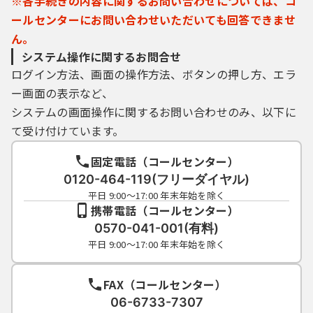
※各手続きの内容に関するお問い合わせについては、コ
ールセンターにお問い合わせいただいても回答できませ
利用者登録により事前に登録される利用者
ん。
ＩＤ、パスワード又は申請データの送信時に
システム操作に関するお問合せ
画面上で通知する整理番号及びパスワード
ログイン方法、画面の操作方法、ボタンの押し方、エラ
（申請データ用）は、利用者のデータの保護
ー画面の表示など、
に不可欠なものです。利用者は、次の事項を
ご確認ください。
システムの画面操作に関するお問い合わせのみ、以下に
て受け付けています。
（１）利用者ＩＤ、パスワード、整理番号及
びパスワード（申請データ用）は、他者に知
固定電話（コールセンター）
られないように管理してください。
0120-464-119(フリーダイヤル)
（２）他者からのパスワード等の照会には応
平日 9:00～17:00 年末年始を除く
じないでください。
携帯電話（コールセンター）
（３）安全性をより高めるため、パスワード
0570-041-001(有料)
は、定期的に変更してください。
平日 9:00～17:00 年末年始を除く
（４）利用者ＩＤ、パスワードは、再発行し
ません。なお、利用者ＩＤ、パスワードを紛
FAX（コールセンター）
失し、盗難に遭い、又は不正使用されたこと
が分かったときは、速やかに問い合わせ先に
06-6733-7307