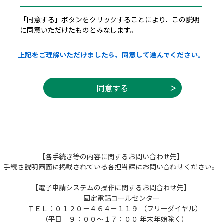
２ 利用規約の同意
「同意する」ボタンをクリックすることにより、この説明
に同意いただけたものとみなします。
本システムを利用して申請・届出等手続を
行うためには、この規約に同意していただく
上記をご理解いただけましたら、同意して進んでください。
ことが必要です。このことを前提に、栃木県
は本システムのサービスを提供します。本シ
ステムをご利用された方は、この規約に同意
されたものとみなします。何らかの理由によ
りこの規約に同意することができない場合
は、本システムをご利用いただくことができ
ません。なお、閲覧のみについても、この規
約に同意されたものとみなします。
【各手続き等の内容に関するお問い合わせ先】
手続き説明画面に掲載されている各担当課にお問い合わせください。
３ 利用者ＩＤ・パスワード等の登録・変更
及び削除
【電子申請システムの操作に関するお問合わせ先】
固定電話コールセンター
本システムを利用して申請・届出等手続を行
ＴＥＬ：０１２０－４６４－１１９ （フリーダイヤル）
う場合は、利用者たる本人が利用方法に従い
（平日 ９：００～１７：００ 年末年始除く）