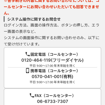
※各手続きの内容に関するお問い合わせについては、コ
ールセンターにお問い合わせいただいても回答できませ
利用者登録により事前に登録される利用者
ん。
ＩＤ、パスワード又は申請データの送信時に
システム操作に関するお問合せ
画面上で通知する整理番号及びパスワード
ログイン方法、画面の操作方法、ボタンの押し方、エラ
（申請データ用）は、利用者のデータの保護
ー画面の表示など、
に不可欠なものです。利用者は、次の事項を
ご確認ください。
システムの画面操作に関するお問い合わせのみ、以下に
て受け付けています。
（１）利用者ＩＤ、パスワード、整理番号及
びパスワード（申請データ用）は、他者に知
固定電話（コールセンター）
られないように管理してください。
0120-464-119(フリーダイヤル)
（２）他者からのパスワード等の照会には応
平日 9:00～17:00 年末年始を除く
じないでください。
携帯電話（コールセンター）
（３）安全性をより高めるため、パスワード
0570-041-001(有料)
は、定期的に変更してください。
平日 9:00～17:00 年末年始を除く
（４）利用者ＩＤ、パスワードは、再発行し
ません。なお、利用者ＩＤ、パスワードを紛
FAX（コールセンター）
失し、盗難に遭い、又は不正使用されたこと
が分かったときは、速やかに問い合わせ先に
06-6733-7307