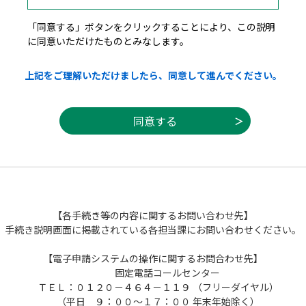
２ 利用規約の同意
「同意する」ボタンをクリックすることにより、この説明
に同意いただけたものとみなします。
本システムを利用して申請・届出等手続を
行うためには、この規約に同意していただく
上記をご理解いただけましたら、同意して進んでください。
ことが必要です。このことを前提に、栃木県
は本システムのサービスを提供します。本シ
ステムをご利用された方は、この規約に同意
されたものとみなします。何らかの理由によ
りこの規約に同意することができない場合
は、本システムをご利用いただくことができ
ません。なお、閲覧のみについても、この規
約に同意されたものとみなします。
【各手続き等の内容に関するお問い合わせ先】
手続き説明画面に掲載されている各担当課にお問い合わせください。
３ 利用者ＩＤ・パスワード等の登録・変更
及び削除
【電子申請システムの操作に関するお問合わせ先】
固定電話コールセンター
本システムを利用して申請・届出等手続を行
ＴＥＬ：０１２０－４６４－１１９ （フリーダイヤル）
う場合は、利用者たる本人が利用方法に従い
（平日 ９：００～１７：００ 年末年始除く）