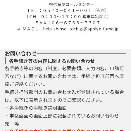
携帯電話コールセンター
利用者登録を行うことができるものとしま
ＴＥＬ：０５７０－０４１－００１ （有料）
す。
（平日 ９：００～１７：００ 年末年始除く）
ＦＡＸ：０６－６７３３－７３０７
（１）利用者登録を行う際は、利用者ＩＤ、
ｅ-ＭＡＩＬ：help-shinsei-tochigi@apply.e-tumo.jp
パスワード、氏名、住所、その他の必要な事
項を本システム上で登録してください。
（２）住所、氏名、メールアドレス等に変更
があった場合は変更手続を行ってください。
お問い合わせ
（３）本システムは、利用者が登録したメー
各手続き等の内容に関するお問い合わせ
ルアドレスへＵＲＬを送信します。利用者
各手続き等の内容（制度、必要書類、入力内容、申請可
は、メールに記載されているＵＲＬにアクセ
否など）に関するお問い合わせは、手続き担当部門へ直
スすることで、本登録を行います。
接ご連絡ください。
（４）利用者登録にて登録された情報は、栃
木県にて管理されます。
手続き担当部門のお問い合わせ先が登録されている場合
（５）利用者は、登録した利用者情報を使用
は、以下に表示されますのでご確認ください。
しなくなった場合に削除をすることができま
・各手続きの手続き説明画面
す。
・申込画面の画面上部に記載されているお問い合わせ
先 等
４ 利用者ＩＤ・パスワード等の管理