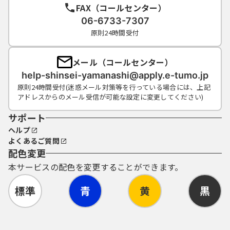
町村窓口）に対して速やかに必要な手続を行
FAX（コールセンター）
うこととします。
06-6733-7307
(4) 構成団体は、当該利用者の電子証明書によ
原則24時間受付
り申請・届出等の手続が行われたものは、全
て当該利用者の意思によるものとみなしま
す。
メール（コールセンター）
help-shinsei-yamanashi@apply.e-tumo.jp
６ 利用者ＩＤ・パスワード等の管理
原則24時間受付(迷惑メール対策等を行っている場合には、上記
(1) 利用者ＩＤ、パスワード、申請データの送
アドレスからのメール受信が可能な設定に変更してください)
信時に画面上で通知する整理番号及びパスワ
サポート
ード（申請データ用）は、他者に知られない
ヘルプ
ように管理してください。
よくあるご質問
(2) 他者からのパスワード等の照会には応じな
配色変更
いでください。
(3) 安全性をより高めるため、パスワードは、
本サービスの配色を変更することができます。
定期的に変更してください。
標準
青
黄
黒
(4) 利用者ＩＤ、パスワードは、再発行しませ
ん。なお、利用者ＩＤ、パスワードを紛失
し、盗難に遭い、又は不正使用されたことが
分かったときは、速やかに問い合わせ先に連