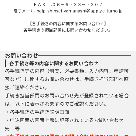
ＦＡＸ :０６－６７３３－７３０７
約に同意されたものとみなします。
電子メール: help-shinsei-yamanashi@apply.e-tumo.jp
４ 利用者ＩＤ・パスワード等の登録・変更
【各手続きの内容に関するお問い合わせ】
及び削除
各手続きの担当部署にお問い合わせください。
本システムを利用して申請・届出等手続を
行う場合は、利用者たる本人が利用方法に従
い利用者登録を行うことができるものとしま
す。
お問い合わせ
(1) 本システムは、利用者が登録したメールア
各手続き等の内容に関するお問い合わせ
ドレスへＵＲＬを送信します。利用者は、メ
各手続き等の内容（制度、必要書類、入力内容、申請可
ールに記載されているＵＲＬにアクセスする
否など）に関するお問い合わせは、手続き担当部門へ直
ことで、本登録を行います。
接ご連絡ください。
(2) 利用者登録を行う際は、利用者ＩＤ、パス
ワード、氏名、住所、電話番号、その他の必
手続き担当部門のお問い合わせ先が登録されている場合
要な事項を本システム上で登録してくださ
は、以下に表示されますのでご確認ください。
い。
・各手続きの手続き説明画面
(3) 住所、氏名、メールアドレス等に変更があ
・申込画面の画面上部に記載されているお問い合わせ
った場合は変更手続を行ってください。
先 等
(4) 利用者登録にて登録された情報は、構成団
体にて管理されます。