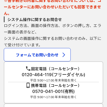
※各手続きの内容に関するお問い合わせについては、コ
(5) 利用者は、登録した利用者情報を使用しな
ールセンターにお問い合わせいただいても回答できませ
くなった場合に削除をすることができます。
ん。
システム操作に関するお問合せ
５ 電子証明書の取得・管理
ログイン方法、画面の操作方法、ボタンの押し方、エラ
(1) 利用者が、システムを利用して申請・届出
ー画面の表示など、
等の手続を行う場合、電子的な署名（以下
「電子署名」という。）を必要とするものが
システムの画面操作に関するお問い合わせのみ、以下に
あります。電子署名が必要な手続について
て受け付けています。
は、自ら電子証明書を取得して、申請・届出
等のデータに署名を付けて申請するものとし
フォームでお問い合わせ
ます。
(2) (1)の電子署名を利用する場合、利用環境の
固定電話（コールセンター）
準備、電子証明書のインストール及びそれら
0120-464-119(フリーダイヤル)
の利用に関しては、利用者の責任と費用にお
平日 9:00～17:00 年末年始を除く
いて行うものとします。
携帯電話（コールセンター）
(3) 利用者は、自らの責任において電子証明書
0570-041-001(有料)
を厳重に管理するものとし、漏えいの可能性
平日 9:00～17:00 年末年始を除く
がある場合は、電子証明書を発行した認証局
（公的個人認証については、交付を受けた市