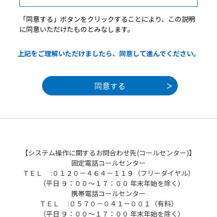
２ 運営
「同意する」ボタンをクリックすることにより、この説明
本システムの運営は、山梨県内市町村の
に同意いただけたものとみなします。
「行政手続の電子化の共同処理に関する業
務」を共同利用することをその設立目的の１
上記をご理解いただけましたら、同意して進んでください。
つとする山梨県市町村総合事務組合（以下
「組合」といいます。）が行います。また、
山梨県は、組合に本システムの管理運営を委
託しています。
３ 利用規約の同意
本システムを利用して申請・届出等手続を
行うためには、この規約に同意していただく
ことが必要です。このことを前提に、構成団
【システム操作に関するお問合わせ先(コールセンター)】
体は本システムのサービスを提供します。本
固定電話コールセンター
システムをご利用された方は、この規約に同
ＴＥＬ :０１２０－４６４－１１９（フリーダイヤル）
意されたものとみなします。何らかの理由に
（平日 ９：００～１７：００ 年末年始を除く）
よりこの規約に同意することができない場合
携帯電話コールセンター
は、本システムをご利用いただくことができ
ＴＥＬ :０５７０－０４１－００１（有料）
ません。なお、閲覧のみについても、この規
（平日 ９：００～１７：００ 年末年始を除く）