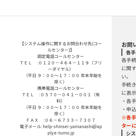
【システム操作に関するお問合わせ先(コー
お問
ルセンター)】
各手
固定電話コールセンター
各手
ＴＥＬ :０１２０－４６４－１１９（フリ
に関
ーダイヤル）
（平日 ９：００～１７：００ 年末年始を
い。
除く）
手続
携帯電話コールセンター
に表
ＴＥＬ :０５７０－０４１－００１（有
・各
料）
（平日 ９：００～１７：００ 年末年始を
・申
除く）
※各
ＦＡＸ :０６－６７３３－７３０７
ター
電子メール: help-shinsei-yamanashi@ap
ply.e-tumo.jp
シス