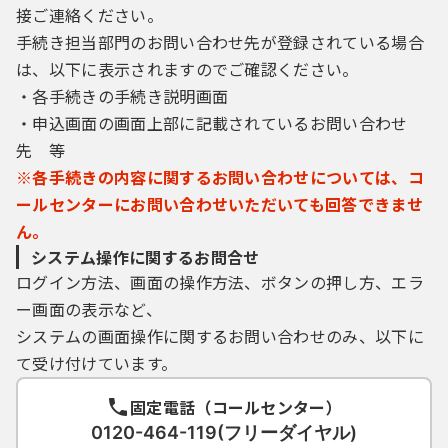
接ご連絡ください。
介護
生活衛生
起業
観光・文化・スポーツ・レクリエーション
町内会・自治会
手続き担当部門のお問い合わせ先が登録されている場合
は、以下に表示されますのでご確認ください。
相談窓口
環境衛生
農林水産業
教育・生涯学習
NPO
観光
・各手続きの手続き説明画面
・申込画面の画面上部に記載されているお問い合わせ
薬事衛生
消費生活
先 等
都市計画
人権
歴史・文化・芸術
教育
※各手続きの内容に関するお問い合わせについては、コ
ールセンターにお問い合わせいただいても回答できませ
上・下水道
外国人
スポーツ・余暇
生涯学習
都市計画
ん。
システム操作に関するお問合せ
入札・契約
男女共同参画
建築
水道
ログイン方法、画面の操作方法、ボタンの押し方、エラ
ー画面の表示など、
市政情報
まちづくり
交通・道路
下水道
システムの画面操作に関するお問い合わせのみ、以下に
て受け付けています。
消費生活
河川
浄化槽
市の計画事業
固定電話（コールセンター）
0120-464-119(フリーダイヤル)