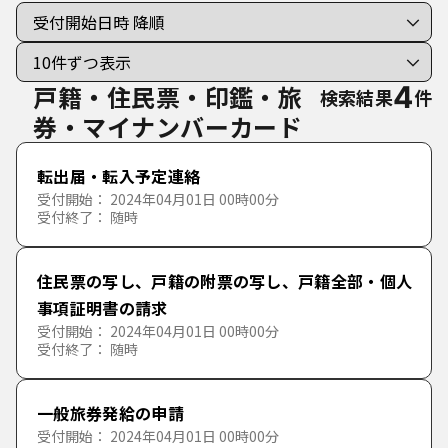
手続き種別を選択
利用者選択
すべての手続き
個人向けの手続き
戸籍・住民票・印鑑・旅
4
検索結果
件
法人向けの手続き
券・マイナンバーカード
転出届・転入予定連絡
受付開始： 2024年04月01日 00時00分
分類で探す
受付終了： 随時
50音で探す
ライフイベント
あ行
住民票の写し、戸籍の附票の写し、戸籍全部・個人
事項証明書の請求
消防・防災・救急
妊娠・出産
受付開始： 2024年04月01日 00時00分
か行
あ
い
う
え
お
受付終了： 随時
戸籍・住民票・印鑑・旅券・マイナンバーカード
子育て
消防・救急
さ行
か
き
く
け
こ
一般旅券発給の申請
ごみ・環境
就職・退職
防災・防犯
戸籍・住民票・証明
受付開始： 2024年04月01日 00時00分