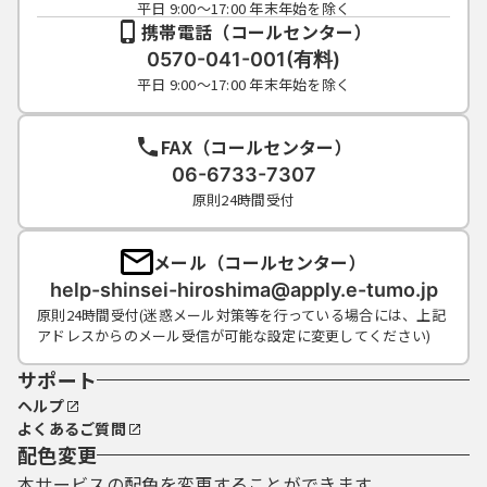
公園・緑化
広報・広聴
平日 9:00～17:00 年末年始を除く
携帯電話（コールセンター）
0570-041-001(有料)
開発・土地
市政出前講座
平日 9:00～17:00 年末年始を除く
住宅
情報公開
FAX（コールセンター）
06-6733-7307
原則24時間受付
住居表示
財政・行政財産
メール（コールセンター）
選挙
help-shinsei-hiroshima@apply.e-tumo.jp
原則24時間受付(迷惑メール対策等を行っている場合には、上記
アドレスからのメール受信が可能な設定に変更してください)
監査
サポート
ヘルプ
議会
よくあるご質問
配色変更
職員採用
本サービスの配色を変更することができます。