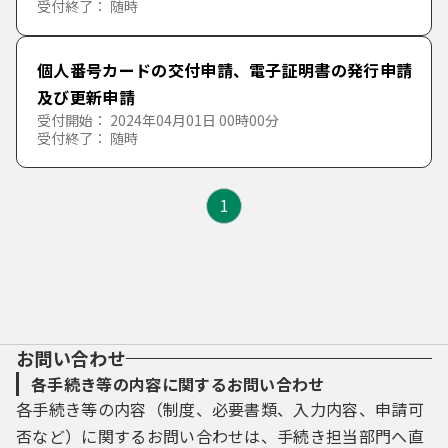
受付終了： 随時
た行
さ
し
す
せ
そ
福祉
住居
災害・り災
旅券
ごみ・リサイクル
個人番号カードの交付申請、電子証明書の発行申請
な行
た
ち
つ
て
と
及び更新申請
保険年金・税金
結婚・離婚
マイナンバーカード
環境・公害
子育て
受付開始： 2024年04月01日 00時00分
は行
な
に
ぬ
ね
の
受付終了： 随時
原爆と平和・被爆者援護
引越し
産業廃棄物
高齢者
国民年金
ま行
は
ひ
ふ
へ
ほ
1
健康・医療・衛生
ご不幸
保育園
国民健康保険
原爆と平和
や行
ま
み
む
め
も
産業・経済・労働
生活困窮
税金
被爆者援護
感染症
ら行
や
ゆ
よ
地域社会（市民活動・ボランティアなど）・まちづ
民生委員
健康・医療
産業支援
お問い合わせ
くり
わ行
ら
り
る
れ
ろ
各手続き等の内容に関するお問い合わせ
各手続き等の内容（制度、必要書類、入力内容、申請可
障害者
食品衛生
企業立地
動物（ペット・野生動物）
市民活動・ボランティア
否など）に関するお問い合わせは、手続き担当部門へ直
わ
を
ん