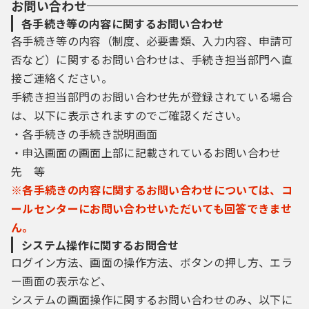
お問い合わせ
公園・緑化
広報・広聴
各手続き等の内容に関するお問い合わせ
各手続き等の内容（制度、必要書類、入力内容、申請可
開発・土地
市政出前講座
否など）に関するお問い合わせは、手続き担当部門へ直
接ご連絡ください。
住宅
情報公開
手続き担当部門のお問い合わせ先が登録されている場合
は、以下に表示されますのでご確認ください。
住居表示
財政・行政財産
・各手続きの手続き説明画面
・申込画面の画面上部に記載されているお問い合わせ
先 等
選挙
※各手続きの内容に関するお問い合わせについては、コ
ールセンターにお問い合わせいただいても回答できませ
監査
ん。
システム操作に関するお問合せ
議会
ログイン方法、画面の操作方法、ボタンの押し方、エラ
ー画面の表示など、
システムの画面操作に関するお問い合わせのみ、以下に
職員採用