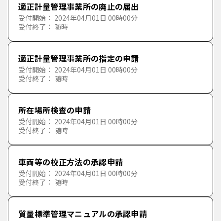
適正計量管理事業所の廃止の届出
た行
さ
し
す
せ
そ
受付開始： 2024年04月01日 00時00分
福祉
住居
災害・り災
旅券
ごみ・リサイクル
受付終了： 随時
な行
た
ち
つ
て
と
保険年金・税金
結婚・離婚
マイナンバーカード
環境・公害
子育て
適正計量管理事業所の指定の申請
は行
な
に
ぬ
ね
の
受付開始： 2024年04月01日 00時00分
受付終了： 随時
原爆と平和・被爆者援護
引越し
産業廃棄物
高齢者
国民年金
ま行
は
ひ
ふ
へ
ほ
所在場所検査の申請
健康・医療・衛生
ご不幸
保育園
国民健康保険
原爆と平和
受付開始： 2024年04月01日 00時00分
や行
ま
み
む
め
も
受付終了： 随時
産業・経済・労働
生活困窮
税金
被爆者援護
感染症
ら行
や
ゆ
よ
車両等の校正方法の承認申請
地域社会（市民活動・ボランティアなど）・まちづ
民生委員
健康・医療
産業支援
受付開始： 2024年04月01日 00時00分
くり
受付終了： 随時
わ行
ら
り
る
れ
ろ
障害者
食品衛生
企業立地
動物（ペット・野生動物）
市民活動・ボランティア
質量標準管理マニュアルの承認申請
わ
を
ん