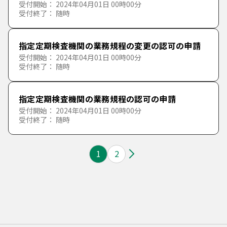
受付開始： 2024年04月01日 00時00分
介護
生活衛生
起業
受付終了： 随時
観光・文化・スポーツ・レクリエーション
町内会・自治会
相談窓口
環境衛生
農林水産業
指定定期検査機関の業務規程の変更の認可の申請
教育・生涯学習
NPO
観光
受付開始： 2024年04月01日 00時00分
受付終了： 随時
薬事衛生
消費生活
都市計画
人権
歴史・文化・芸術
教育
指定定期検査機関の業務規程の認可の申請
上・下水道
外国人
スポーツ・余暇
生涯学習
都市計画
受付開始： 2024年04月01日 00時00分
受付終了： 随時
入札・契約
男女共同参画
建築
水道
1
2
市政情報
まちづくり
交通・道路
下水道
消費生活
河川
浄化槽
市の計画事業