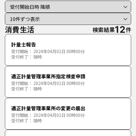
手続き種別を選択
利用者選択
すべての手続き
個人向けの手続き
消費生活
12
検索結果
件
法人向けの手続き
計量士報告
受付開始： 2024年04月01日 00時00分
受付終了： 随時
分類で探す
50音で探す
適正計量管理事業所指定検査申請
ライフイベント
受付開始： 2024年04月01日 00時00分
あ行
受付終了： 随時
消防・防災・救急
妊娠・出産
か行
あ
い
う
え
お
適正計量管理事業所の変更の届出
戸籍・住民票・印鑑・旅券・マイナンバーカード
子育て
消防・救急
受付開始： 2024年04月01日 00時00分
受付終了： 随時
さ行
か
き
く
け
こ
ごみ・環境
就職・退職
防災・防犯
戸籍・住民票・証明