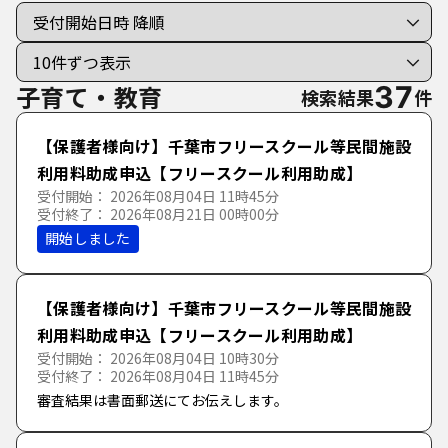
手続き種別を選択
利用者選択
すべての手続き
個人向けの手続き
子育て・教育
37
検索結果
件
法人向けの手続き
【保護者様向け】千葉市フリースクール等民間施設
利用料助成申込【フリースクール利用助成】
受付開始： 2026年08月04日 11時45分
分類で探す
受付終了： 2026年08月21日 00時00分
50音で探す
開始しました
くらし・地域・手続
あ行
【保護者様向け】千葉市フリースクール等民間施設
子育て・教育
各種証明書・手続
利用料助成申込【フリースクール利用助成】
か行
あ
い
う
え
お
受付開始： 2026年08月04日 10時30分
健康・福祉
くらし・生活・相談
保育・教育・健全育成
受付終了： 2026年08月04日 11時45分
さ行
か
き
く
け
こ
審査結果は書面郵送にてお伝えします。
魅力・観光
ごみ・リサイクル
子育て・家庭
健康・医療・生活衛生