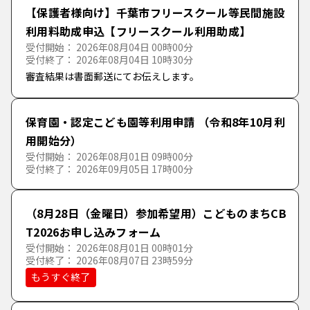
た行
さ
し
す
せ
そ
【保護者様向け】千葉市フリースクール等民間施設
利用料助成申込【フリースクール利用助成】
しごと・産業
上下水道
高齢者福祉
イベント・観光・市の紹介
受付開始： 2026年08月04日 00時00分
な行
た
ち
つ
て
と
受付終了： 2026年08月04日 10時30分
市政全般
住宅・土地・建築
障害者福祉
文化・スポーツ・生涯学習
しごと・産業・企業立地
審査結果は書面郵送にてお伝えします。
は行
な
に
ぬ
ね
の
税金
生活の援助
市が発注する仕事
計画・行革・財政・統計等
保育園・認定こども園等利用申請 （令和8年10月利
ま行
は
ひ
ふ
へ
ほ
用開始分）
受付開始： 2026年08月01日 09時00分
保険・年金
その他福祉
平和・人権・国際交流
受付終了： 2026年09月05日 17時00分
や行
ま
み
む
め
も
安全・安心のまちづくり
広報・広聴・市民参加
（8月28日（金曜日）参加希望用）こどものまちCB
ら行
や
ゆ
よ
T2026お申し込みフォーム
町内自治会・地域活動
選挙・議会
受付開始： 2026年08月01日 00時01分
受付終了： 2026年08月07日 23時59分
わ行
ら
り
る
れ
ろ
もうすぐ終了
環境・都市計画
わ
を
ん