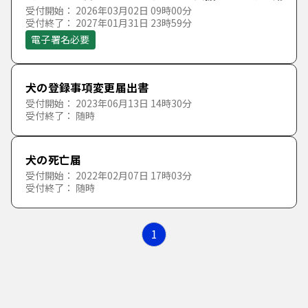
た行
さ
し
す
せ
そ
受付開始： 2026年03月02日 09時00分
受付終了： 2027年01月31日 23時59分
しごと・産業
上下水道
高齢者福祉
イベント・観光・市の紹介
電子署名必要
な行
た
ち
つ
て
と
市政全般
住宅・土地・建築
障害者福祉
文化・スポーツ・生涯学習
しごと・産業・企業立地
犬の登録事項変更届出書
は行
な
に
ぬ
ね
の
受付開始： 2023年06月13日 14時30分
税金
生活の援助
市が発注する仕事
計画・行革・財政・統計等
受付終了： 随時
ま行
は
ひ
ふ
へ
ほ
保険・年金
その他福祉
平和・人権・国際交流
犬の死亡届
受付開始： 2022年02月07日 17時03分
や行
ま
み
む
め
も
受付終了： 随時
安全・安心のまちづくり
広報・広聴・市民参加
ら行
や
ゆ
よ
1
町内自治会・地域活動
選挙・議会
わ行
ら
り
る
れ
ろ
環境・都市計画
わ
を
ん