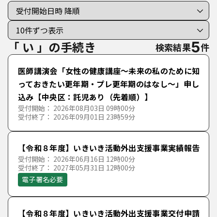
手続き種別を選択
利用者選択
すべての手続き
個人向けの手続き
「 い 」の手続き
5
検索結果
件
法人向けの手続き
医師講演会「女性の健康講座～未来の私のために知
っておきたい更年期・プレ更年期のはなし～」申し
込み【中央区：託児あり（先着順）】
分類で探す
受付開始： 2026年08月03日 09時00分
50音で探す
受付終了： 2026年09月01日 23時59分
くらし・地域・手続
あ行
【令和８年度】いきいき活動外出支援事業実績報告
子育て・教育
各種証明書・手続
受付開始： 2026年06月16日 12時00分
か行
あ
い
う
え
お
受付終了： 2027年05月31日 12時00分
電子署名必要
健康・福祉
くらし・生活・相談
保育・教育・健全育成
さ行
か
き
く
け
こ
魅力・観光
ごみ・リサイクル
子育て・家庭
健康・医療・生活衛生
【令和８年度】いきいき活動外出支援事業交付申請