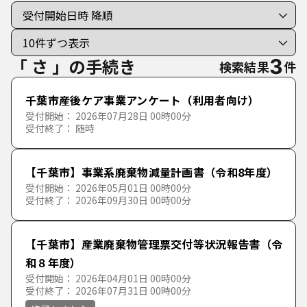
手続き種別を選択
利用者選択
すべての手続き
個人向けの手続き
「 さ 」の手続き
3
検索結果
件
法人向けの手続き
千葉市産後ケア事業アンケート（利用者向け）
受付開始： 2026年07月28日 00時00分
受付終了： 随時
分類で探す
50音で探す
【千葉市】事業系廃棄物減量計画書（令和8年度）
くらし・地域・手続
受付開始： 2026年05月01日 00時00分
あ行
受付終了： 2026年09月30日 00時00分
子育て・教育
各種証明書・手続
か行
あ
い
う
え
お
【千葉市】産業廃棄物管理票交付等状況報告書（令
健康・福祉
くらし・生活・相談
保育・教育・健全育成
和８年度）
さ行
か
き
く
け
こ
受付開始： 2026年04月01日 00時00分
受付終了： 2026年07月31日 00時00分
魅力・観光
ごみ・リサイクル
子育て・家庭
健康・医療・生活衛生