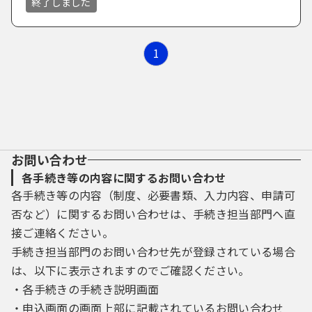
終了しました
た行
さ
し
す
せ
そ
しごと・産業
上下水道
高齢者福祉
イベント・観光・市の紹介
な行
た
ち
つ
て
と
1
市政全般
住宅・土地・建築
障害者福祉
文化・スポーツ・生涯学習
しごと・産業・企業立地
は行
な
に
ぬ
ね
の
税金
生活の援助
市が発注する仕事
計画・行革・財政・統計等
ま行
は
ひ
ふ
へ
ほ
お問い合わせ
保険・年金
その他福祉
平和・人権・国際交流
各手続き等の内容に関するお問い合わせ
や行
ま
み
む
め
も
各手続き等の内容（制度、必要書類、入力内容、申請可
安全・安心のまちづくり
広報・広聴・市民参加
否など）に関するお問い合わせは、手続き担当部門へ直
ら行
や
ゆ
よ
接ご連絡ください。
町内自治会・地域活動
選挙・議会
手続き担当部門のお問い合わせ先が登録されている場合
わ行
ら
り
る
れ
ろ
は、以下に表示されますのでご確認ください。
環境・都市計画
・各手続きの手続き説明画面
わ
を
ん
・申込画面の画面上部に記載されているお問い合わせ