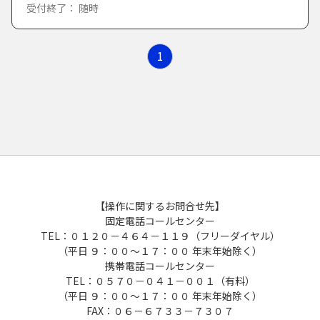
受付終了： 随時
教育
1
生涯学習・スポーツ
相談予約
図書館
入札・契約・検査
雇用・労働
【操作に関するお問合せ先】
固定電話コールセンター
産業振興
TEL：０１２０－４６４－１１９（フリーダイヤル）
（平日 ９：００～１７：００ 年末年始除く）
携帯電話コールセンター
歴史・文化財
TEL：０５７０－０４１－００１（有料）
（平日 ９：００～１７：００ 年末年始除く）
FAX：０６－６７３３－７３０７
市政への参加
アンケート