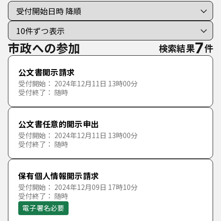
個人向けの手続き
法人向けの手続き
市政への参加
7
検索結果
件
分類で探す
公文書開示請求
50音で探す
受付開始： 2024年12月11日 13時00分
住民票・戸籍・マイナンバー・パスポート
受付終了： 随時
あ行
税金・保険・年金
公文書任意的開示申出
か行
あ
い
う
え
お
受付開始： 2024年12月11日 13時00分
受付終了： 随時
防災・防犯
さ行
か
き
く
け
こ
保有個人情報開示請求
子育て
受付開始： 2024年12月09日 17時10分
た行
さ
し
す
せ
そ
受付終了： 随時
電子署名必要
健康・医療