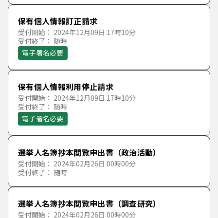
な行
た
ち
つ
て
と
福祉・介護
保有個人情報訂正請求
受付開始： 2024年12月09日 17時10分
は行
な
に
ぬ
ね
の
受付終了： 随時
コミュニティ・地域活動
電子署名必要
ま行
は
ひ
ふ
へ
ほ
人権・男女共同参画・国際交流
保有個人情報利用停止請求
や行
ま
み
む
め
も
受付開始： 2024年12月09日 17時10分
受付終了： 随時
ごみ・衛生・環境・動物
電子署名必要
ら行
や
ゆ
よ
都市計画・開発・交通
わ行
ら
り
る
れ
ろ
選挙人名簿抄本閲覧申出書（政治活動）
受付開始： 2024年02月26日 00時00分
土地・住宅
受付終了： 随時
わ
を
ん
道路・公園・水道
選挙人名簿抄本閲覧申出書（調査研究）
受付開始： 2024年02月26日 00時00分