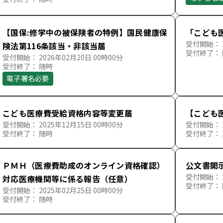
【国保:修学中の被保険者の特例】国民健康保
「こども
受付開始： 2
険法第116条該当・非該当届
受付終了：
受付開始： 2026年02月20日 00時00分
受付終了： 随時
電子署名必要
こども医療費受給資格内容等変更届
【こども
受付開始： 2025年12月15日 00時00分
受付開始： 2
受付終了： 随時
受付終了： 2
ＰＭＨ（医療費助成のオンライン資格確認）
公文書開
受付開始： 2
対応医療機関等に係る報告（任意）
受付終了：
受付開始： 2025年02月25日 00時00分
受付終了： 随時