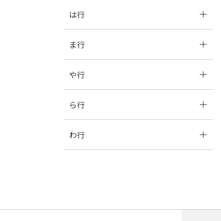
は行
な
に
ぬ
ね
の
ま行
は
ひ
ふ
へ
ほ
や行
ま
み
む
め
も
ら行
や
ゆ
よ
わ行
ら
り
る
れ
ろ
わ
を
ん