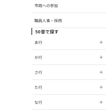
市政への参加
アンケート
職員人事・採用
50音で探す
あ行
か行
あ
い
う
え
お
さ行
か
き
く
け
こ
た行
さ
し
す
せ
そ
な行
た
ち
つ
て
と