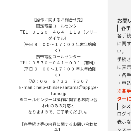
【操作に関するお問合せ先】
お問
固定電話コールセンター
各手
TEL：０１２０－４６４－１１９（フリー
各手
ダイヤル）
に関
（平日 ９：００～１７：００ 年末年始除
く）
い。
携帯電話コールセンター
手続
TEL：０５７０－０４１－００１（有料）
に表
（平日 ９：００～１７：００ 年末年始除
・各
く）
FAX：０６－６７３３－７３０７
・申
E-mail：help-shinsei-saitama＠apply.e-
※各
tumo.jp
ター
※コールセンターは操作に関するお問い合
わせのみの対応と
シス
なりますので、ご了承ください。
ログ
表示
【各手続き等の内容に関するお問い合わせ
シス
先】