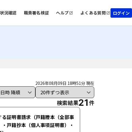
状況確認
職責署名検証
ヘルプ
よくある質問
ログイン
2026年08月09日 18時51分 現在
21
検索結果
件
する証明書請求（戸籍謄本（全部事
）・戸籍抄本（個人事項証明書）・