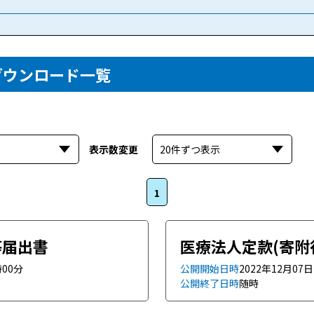
ダウンロード一覧
す
表示数変更
選択すると自動で表示数を変更します
1
等届出書
医療法人定款(寄附
時00分
公開開始日時
2022年12月07
公開終了日時
随時