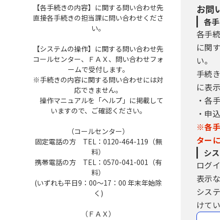
【各手続きの内容】に関する問い合わせ先
お問
直接各手続きの担当課に問い合わせくださ
各手
い。
各手
に関
【システムの操作】に関する問い合わせ先
コールセンター、ＦＡＸ、問い合わせフォ
い。
ームで受付します。
手続
※手続きの内容に関する問い合わせには対
に表
応できません。
・各
操作マニュアルを「ヘルプ」に掲載して
いますので、ご確認ください。
・申
※各
（コールセンター）
ター
固定電話の方 TEL：0120-464-119（無
料）
シス
携帯電話の方 TEL：0570-041-001（有
ログ
料）
表示
(いずれも平日9：00～17：00 年末年始除
シス
く)
けてい
（ＦＡＸ）