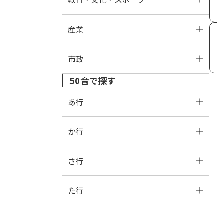
産業
道路・公園
社会福祉
教育
市政
消防・救急・防災
介護保険
文化
農林業
50音で探す
ペット・動物
児童福祉
スポーツ
商工業
情報公開・広報・広聴
あ行
その他
幼児教育・保育
施設
入札・契約・資格
か行
あ
い
う
え
お
生活福祉
表彰・後援
法定外公共物・行政財産
さ行
か
き
く
け
こ
た行
さ
し
す
せ
そ