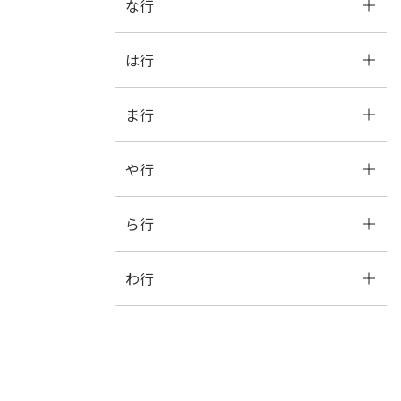
な行
た
ち
つ
て
と
は行
な
に
ぬ
ね
の
ま行
は
ひ
ふ
へ
ほ
や行
ま
み
む
め
も
ら行
や
ゆ
よ
わ行
ら
り
る
れ
ろ
わ
を
ん