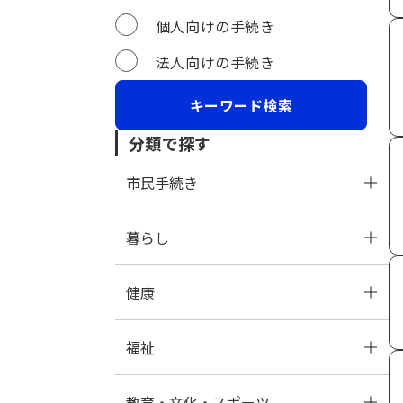
個人向けの手続き
法人向けの手続き
分類で探す
市民手続き
暮らし
戸籍・住民票・印鑑登録
健康
保険・年金
生活環境・廃棄物
福祉
税金
上下水道・水資源
保健所
教育・文化・スポーツ
住宅・建物・土地
保健・健康
高齢者福祉