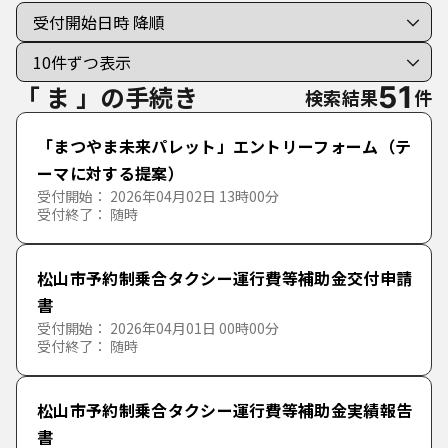
個人向けの手続き
法人向けの手続き
「 ま 」の手続き
51
検索結果
件
分類で探す
「まつやま未来パレット」エントリーフォーム（テ
50音で探す
ーマに対する提案）
市民手続き
受付開始： 2026年04月02日 13時00分
あ行
受付終了： 随時
暮らし
戸籍・住民票・印鑑登録
か行
あ
い
う
え
お
松山市予約制乗合タクシー運行費等補助金交付申請
書
健康
保険・年金
生活環境・廃棄物
受付開始： 2026年04月01日 00時00分
さ行
か
き
く
け
こ
受付終了： 随時
福祉
税金
上下水道・水資源
保健所
た行
さ
し
す
せ
そ
松山市予約制乗合タクシー運行費等補助金実績報告
教育・文化・スポーツ
住宅・建物・土地
保健・健康
高齢者福祉
書