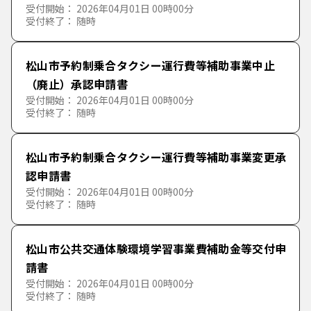
な行
た
ち
つ
て
と
受付開始： 2026年04月01日 00時00分
受付終了： 随時
産業
道路・公園
社会福祉
教育
は行
な
に
ぬ
ね
の
松山市予約制乗合タクシー運行費等補助事業中止
市政
消防・救急・防災
介護保険
文化
農林業
（廃止）承認申請書
ま行
は
ひ
ふ
へ
ほ
受付開始： 2026年04月01日 00時00分
ペット・動物
児童福祉
スポーツ
商工業
情報公開・広報・広聴
受付終了： 随時
や行
ま
み
む
め
も
その他
幼児教育・保育
施設
入札・契約・資格
松山市予約制乗合タクシー運行費等補助事業変更承
ら行
や
ゆ
よ
認申請書
受付開始： 2026年04月01日 00時00分
生活福祉
表彰・後援
法定外公共物・行政財産
受付終了： 随時
わ行
ら
り
る
れ
ろ
松山市公共交通体験環境学習事業費補助金等交付申
わ
を
ん
請書
受付開始： 2026年04月01日 00時00分
受付終了： 随時