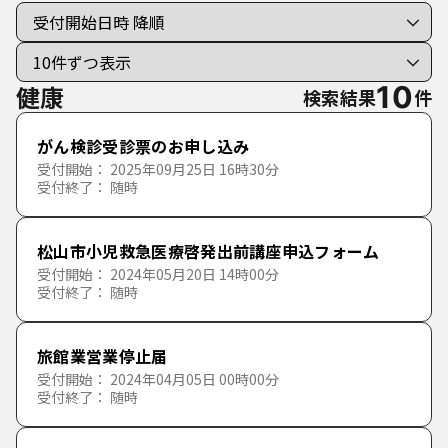
個人向けの手続き
法人向けの手続き
健康
10
検索結果
件
分類で探す
がん検診受診票のお申し込み
50音で探す
受付開始： 2025年09月25日 16時30分
市民手続き
受付終了： 随時
あ行
暮らし
戸籍・住民票・印鑑登録
松山市小児救急医療啓発出前講座申込フォーム
か行
あ
い
う
え
お
受付開始： 2024年05月20日 14時00分
受付終了： 随時
健康
保険・年金
生活環境・廃棄物
さ行
か
き
く
け
こ
旅館業営業停止届
福祉
税金
上下水道・水資源
保健所
受付開始： 2024年04月05日 00時00分
た行
さ
し
す
せ
そ
受付終了： 随時
教育・文化・スポーツ
住宅・建物・土地
保健・健康
高齢者福祉