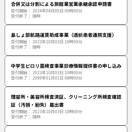
な行
た
ち
つ
て
と
合併又は分割による旅館業営業承継承認申請書
受付開始： 2024年04月05日 00時00分
産業
道路・公園
社会福祉
教育
受付終了： 随時
は行
な
に
ぬ
ね
の
市政
消防・救急・防災
介護保険
文化
農林業
島しょ部航路運賃助成事業（透析患者通院支援）
ま行
は
ひ
ふ
へ
ほ
受付開始： 2023年10月03日 10時00分
受付終了： 随時
ペット・動物
児童福祉
スポーツ
商工業
情報公開・広報・広聴
や行
ま
み
む
め
も
中学生ピロリ菌検査事業診療情報提供書の申し込み
その他
幼児教育・保育
施設
入札・契約・資格
受付開始： 2023年10月03日 10時00分
ら行
や
ゆ
よ
受付終了： 2099年01月01日 08時00分
生活福祉
表彰・後援
法定外公共物・行政財産
わ行
ら
り
る
れ
ろ
理容所・美容所検査済証、クリーニング所検査確認
証（汚損・紛失）届出書
わ
を
ん
受付開始： 2023年10月03日 10時00分
受付終了： 随時