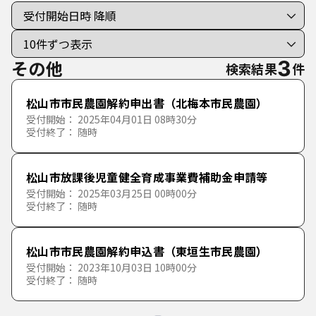
個人向けの手続き
法人向けの手続き
その他
3
検索結果
件
分類で探す
松山市市民農園解約申出書（北梅本市民農園）
50音で探す
受付開始： 2025年04月01日 08時30分
市民手続き
受付終了： 随時
あ行
暮らし
戸籍・住民票・印鑑登録
松山市放課後児童健全育成事業費補助金申請等
か行
あ
い
う
え
お
受付開始： 2025年03月25日 00時00分
受付終了： 随時
健康
保険・年金
生活環境・廃棄物
さ行
か
き
く
け
こ
松山市市民農園解約申込書（東垣生市民農園）
福祉
税金
上下水道・水資源
保健所
受付開始： 2023年10月03日 10時00分
た行
さ
し
す
せ
そ
受付終了： 随時
教育・文化・スポーツ
住宅・建物・土地
保健・健康
高齢者福祉