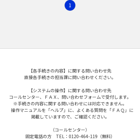
な行
た
ち
つ
て
と
1
産業
道路・公園
社会福祉
教育
は行
な
に
ぬ
ね
の
市政
消防・救急・防災
介護保険
文化
農林業
ま行
は
ひ
ふ
へ
ほ
ペット・動物
児童福祉
スポーツ
商工業
情報公開・広報・広聴
や行
ま
み
む
め
も
その他
幼児教育・保育
施設
入札・契約・資格
【各手続きの内容】に関する問い合わせ先
直接各手続きの担当課に問い合わせください。
ら行
や
ゆ
よ
生活福祉
表彰・後援
法定外公共物・行政財産
【システムの操作】に関する問い合わせ先
コールセンター、ＦＡＸ、問い合わせフォームで受付します。
わ行
ら
り
る
れ
ろ
※手続きの内容に関する問い合わせには対応できません。
操作マニュアルを「ヘルプ」に、よくある質問を「ＦＡＱ」に
わ
を
ん
掲載していますので、ご確認ください。
（コールセンター）
固定電話の方 TEL：0120-464-119（無料）