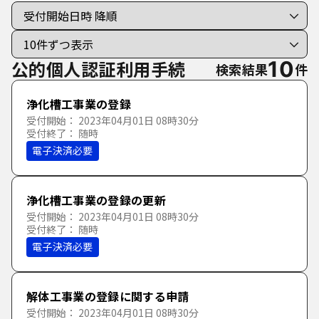
手続き種別を選択
利用者選択
すべての手続き
個人向けの手続き
公的個人認証利用手続
10
検索結果
件
法人向けの手続き
浄化槽工事業の登録
受付開始： 2023年04月01日 08時30分
受付終了： 随時
分類で探す
電子決済必要
50音で探す
公的個人認証利用手続
あ行
浄化槽工事業の登録の更新
受付開始： 2023年04月01日 08時30分
受付終了： 随時
か行
あ
い
う
え
お
電子決済必要
さ行
か
き
く
け
こ
解体工事業の登録に関する申請
受付開始： 2023年04月01日 08時30分