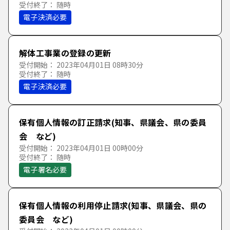
受付終了： 随時
た行
さ
し
す
せ
そ
電子決済必要
な行
た
ち
つ
て
と
解体工事業の登録の更新
受付開始： 2023年04月01日 08時30分
は行
な
に
ぬ
ね
の
受付終了： 随時
電子決済必要
ま行
は
ひ
ふ
へ
ほ
保有個人情報の訂正請求(知事、県議会、県の委員
や行
ま
み
む
め
も
会 など)
受付開始： 2023年04月01日 00時00分
受付終了： 随時
ら行
や
ゆ
よ
電子署名必要
わ行
ら
り
る
れ
ろ
保有個人情報の利用停止請求(知事、県議会、県の
委員会 など)
わ
を
ん