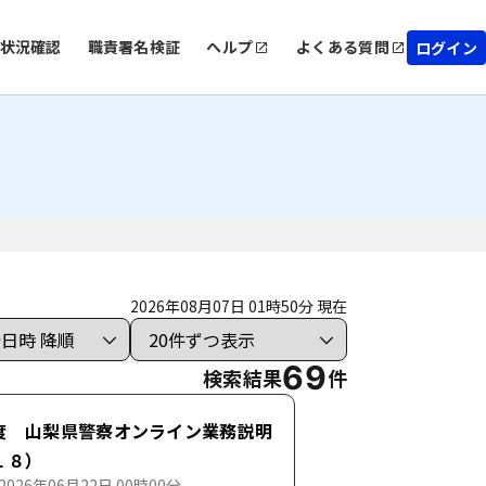
状況確認
職責署名検証
ヘルプ
よくある質問
ログイン
2026年08月07日 01時50分 現在
69
検索結果
件
度 山梨県警察オンライン業務説明
１８）
026年06月22日 00時00分