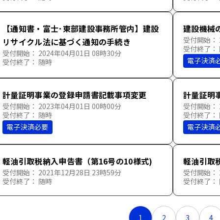
【通知書・富士･東部建設事務所管内】建設
建設機械
受付開始： 2
リサイクル法に基づく通知の手続き
受付終了：
受付開始： 2024年04月01日 08時30分
電子決済
受付終了： 随時
計量証明事業の登録申請書記載事項変更
計量証明
受付開始： 2023年04月01日 00時00分
受付開始： 2
受付終了： 随時
受付終了：
電子決済必要
電子決済
軽油引取税納入申告書（第16号の10様式)
軽油引取税
受付開始： 2021年12月28日 23時59分
受付開始： 2
受付終了： 随時
受付終了：
1
2
3
4