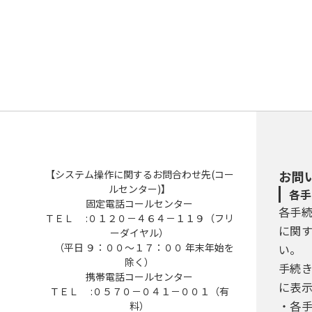
【システム操作に関するお問合わせ先(コー
お問
ルセンター)】
各手
固定電話コールセンター
各手
ＴＥＬ :０１２０－４６４－１１９（フリ
に関
ーダイヤル）
（平日 ９：００～１７：００ 年末年始を
い。
除く）
手続
携帯電話コールセンター
に表
ＴＥＬ :０５７０－０４１－００１（有
・各
料）