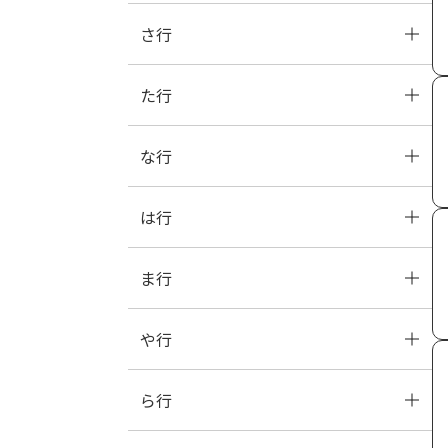
さ行
か
き
く
け
こ
た行
さ
し
す
せ
そ
な行
た
ち
つ
て
と
は行
な
に
ぬ
ね
の
ま行
は
ひ
ふ
へ
ほ
や行
ま
み
む
め
も
ら行
や
ゆ
よ