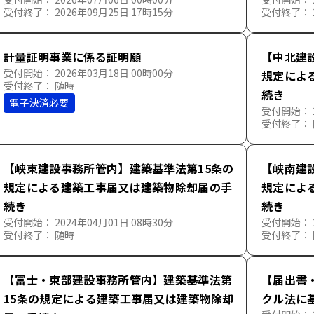
受付終了： 2026年09月25日 17時15分
受付終了： 2
計量証明事業に係る証明願
【中北建
受付開始： 2026年03月18日 00時00分
規定によ
受付終了： 随時
続き
電子決済必要
受付開始： 2
受付終了：
【峡東建設事務所管内】建築基準法第15条の
【峡南建
規定による建築工事届又は建築物除却届の手
規定によ
続き
続き
受付開始： 2024年04月01日 08時30分
受付開始： 2
受付終了： 随時
受付終了：
【富士・東部建設事務所管内】建築基準法第
【届出書
15条の規定による建築工事届又は建築物除却
クル法に