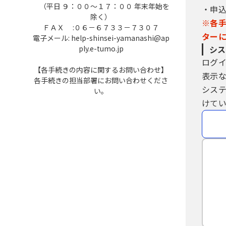
（平日 ９：００～１７：００ 年末年始を
・申
除く）
※各
ＦＡＸ :０６－６７３３－７３０７
ター
電子メール: help-shinsei-yamanashi@ap
ply.e-tumo.jp
シス
ログ
【各手続きの内容に関するお問い合わせ】
表示
各手続きの担当部署にお問い合わせくださ
シス
い。
けてい