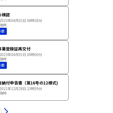
の検認
023年04月01日 08時30分
 随時
必要
事業登録証再交付
023年04月01日 00時00分
 随時
必要
納付申告書（第16号の12様式)
021年12月28日 23時59分
 随時