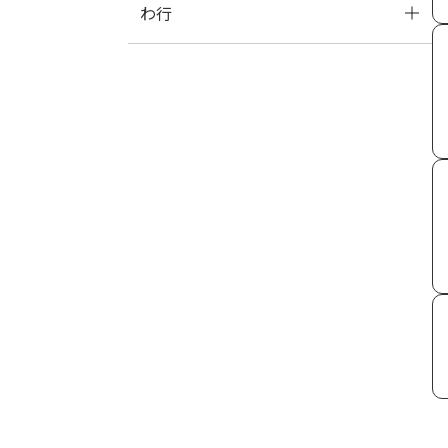
わ行
ら
り
る
れ
ろ
わ
を
ん