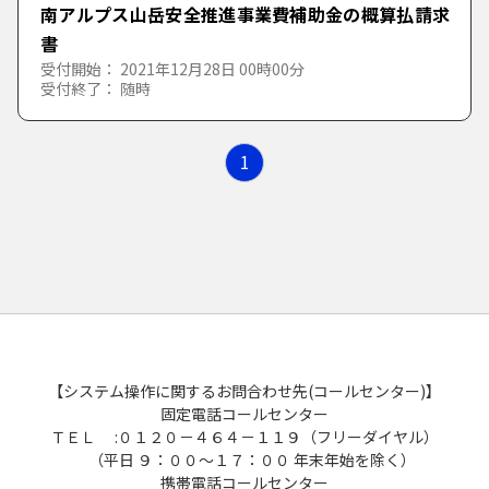
南アルプス山岳安全推進事業費補助金の概算払請求
た行
さ
し
す
せ
そ
書
受付開始： 2021年12月28日 00時00分
な行
た
ち
つ
て
と
受付終了： 随時
は行
な
に
ぬ
ね
の
1
ま行
は
ひ
ふ
へ
ほ
や行
ま
み
む
め
も
ら行
や
ゆ
よ
【システム操作に関するお問合わせ先(コールセンター)】
わ行
ら
り
る
れ
ろ
固定電話コールセンター
ＴＥＬ :０１２０－４６４－１１９（フリーダイヤル）
（平日 ９：００～１７：００ 年末年始を除く）
わ
を
ん
携帯電話コールセンター