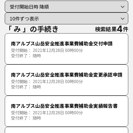
手続き種別を選択
利用者選択
すべての手続き
個人向けの手続き
「 み 」の手続き
4
検索結果
件
法人向けの手続き
南アルプス山岳安全推進事業費補助金交付申請
受付開始： 2021年12月28日 00時00分
受付終了： 随時
分類で探す
50音で探す
南アルプス山岳安全推進事業費補助金変更承認申請
公的個人認証利用手続
受付開始： 2021年12月28日 00時00分
あ行
受付終了： 随時
か行
あ
い
う
え
お
南アルプス山岳安全推進事業費補助金実績報告書
受付開始： 2021年12月28日 00時00分
受付終了： 随時
さ行
か
き
く
け
こ